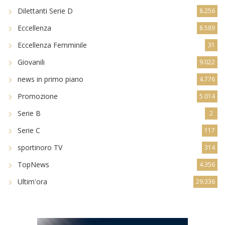
Dilettanti Serie D
8.256
Eccellenza
8.589
Eccellenza Femminile
31
Giovanili
9.022
news in primo piano
4.776
Promozione
5.014
Serie B
2
Serie C
117
sportinoro TV
314
TopNews
4.356
Ultim'ora
29.336