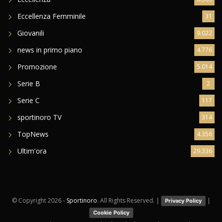
Eccellenza
8.589
Eccellenza Femminile
31
Giovanili
9.022
news in primo piano
4.776
Promozione
5.014
Serie B
2
Serie C
117
sportinoro TV
314
TopNews
4.356
Ultim'ora
29.336
© Copyright
2026 -
Sportinoro
. All Rights Reserved. |
|
Privacy Policy
Cookie Policy