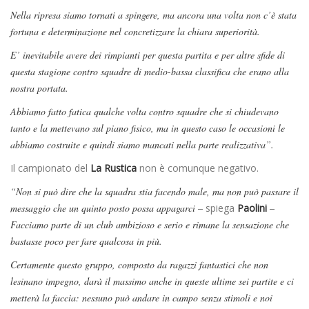
Nella ripresa siamo tornati a spingere, ma ancora una volta non c’è stata
fortuna e determinazione nel concretizzare la chiara superiorità.
E’ inevitabile avere dei rimpianti per questa partita e per altre sfide di
questa stagione contro squadre di medio-bassa classifica che erano alla
nostra portata.
Abbiamo fatto fatica qualche volta contro squadre che si chiudevano
tanto e la mettevano sul piano fisico, ma in questo caso le occasioni le
abbiamo costruite e quindi siamo mancati nella parte realizzativa”.
Il campionato del
La Rustica
non è comunque negativo.
“Non si può dire che la squadra stia facendo male, ma non può passare il
messaggio che un quinto posto possa appagarci –
spiega
Paolini
–
Facciamo parte di un club ambizioso e serio e rimane la sensazione che
bastasse poco per fare qualcosa in più.
Certamente questo gruppo, composto da ragazzi fantastici che non
lesinano impegno, darà il massimo anche in queste ultime sei partite e ci
metterà la faccia: nessuno può andare in campo senza stimoli e noi