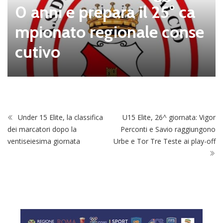
o Abete: “Il futuro del calc
io dilettantistico passa da
servizi e tutela dei vivai”
Under 15 Elite, la classifica
U15 Elite, 26^ giornata: Vigor
dei marcatori dopo la
Perconti e Savio raggiungono
ventiseiesima giornata
Urbe e Tor Tre Teste ai play-off