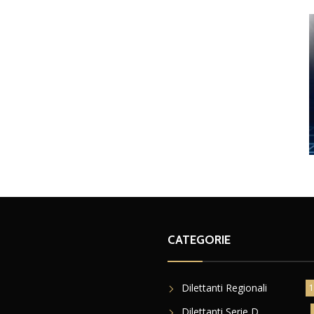
CATEGORIE
Dilettanti Regionali
1
Dilettanti Serie D