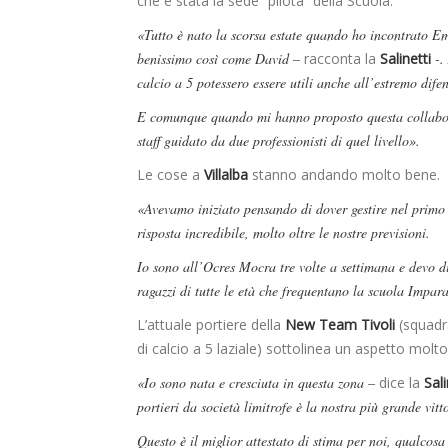
che è stata la sede “pilota” della Scuola.
«Tutto è nato la scorsa estate quando ho incontrato Em
benissimo così come David –
racconta la
Salinetti
-.
calcio a 5 potessero essere utili anche all’estremo dif
E comunque quando mi hanno proposto questa collabora
staff guidato da due professionisti di quel livello».
Le cose a
Villalba
stanno andando molto bene.
«Avevamo iniziato pensando di dover gestire nel primo
risposta incredibile, molto oltre le nostre previsioni.
Io sono all’Ocres Mocra tre volte a settimana e devo di
ragazzi di tutte le età che frequentano la scuola Impar
L’attuale portiere della
New Team Tivoli
(squadra
di calcio a 5 laziale) sottolinea un aspetto molto 
«Io sono nata e cresciuta in questa zona –
dice la
Sali
portieri da società limitrofe è la nostra più grande vitt
Questo è il miglior attestato di stima per noi, qualcosa 