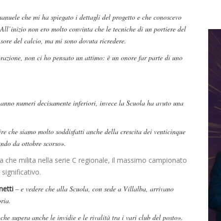
anuele che mi ha spiegato i dettagli del progetto e che conoscevo
 All’inizio non ero molto convinta che le tecniche di un portiere del
ensore del calcio, ma mi sono dovuta ricredere.
zione, non ci ho pensato un attimo: è un onore far parte di uno
 anno numeri decisamente inferiori, invece la Scuola ha avuto una
re che siamo molto soddisfatti anche della crescita dei venticinque
ando da ottobre scorso».
 che milita nella serie C regionale, il massimo campionato
significativo.
netti
– e vedere che alla Scuola, con sede a Villalba, arrivano
oria.
che supera anche le invidie e le rivalità tra i vari club del posto».