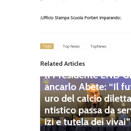
(
Ufficio Stampa Scuola Portieri Imparando
)
Tags
Top News
TopNews
gione d
Related Articles
Dilettanti Regionali
 club fe
Il Presidente LND G
i e pre
ancarlo Abete: “Il fu
mpionat
uro del calcio dilett
onsecut
ntistico passa da ser
izi e tutela dei vivai”