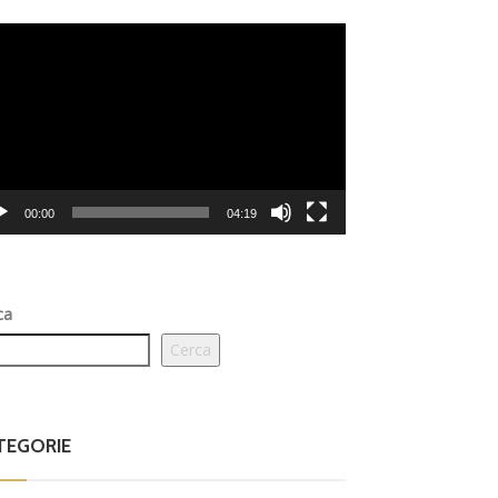
eo
er
00:00
04:19
ca
Cerca
TEGORIE