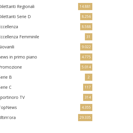
Dilettanti Regionali
14.881
Dilettanti Serie D
8.256
Eccellenza
8.588
Eccellenza Femminile
31
Giovanili
9.022
news in primo piano
4.775
Promozione
5.014
Serie B
2
Serie C
117
sportinoro TV
314
TopNews
4.355
Ultim'ora
29.335