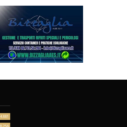
4.881
8.256