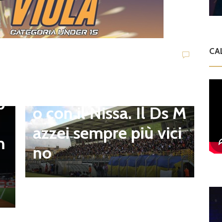
Viterbese (Certosa V.
Campagnano), merca
to senza sosta: Busat
CA
to e Sosa nel mirino,
D
,
S
Balla accende il duell
p
i
o con il Nissa. Il Ds M
t
azzei sempre più vici
m
n
no
l