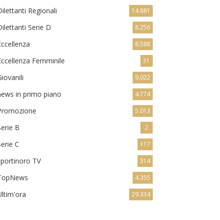
Dilettanti Regionali
14.881
Dilettanti Serie D
8.256
Eccellenza
8.588
Eccellenza Femminile
31
Giovanili
9.022
news in primo piano
4.774
Promozione
5.013
Serie B
2
Serie C
117
sportinoro TV
314
TopNews
4.355
Ultim'ora
29.334