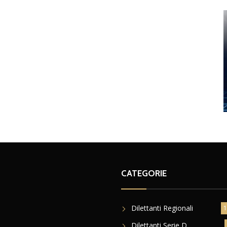
CATEGORIE
Dilettanti Regionali
1
Dilettanti Serie D