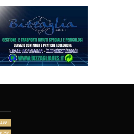
4.881
8.256