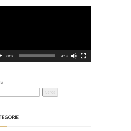
eo
er
00:00
04:19
ca
Cerca
TEGORIE