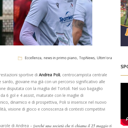
,
,
,
Eccellenza
news in primo piano
TopNews
Ultim'ora
SP
restazioni sportive di
Andrea Poli
, centrocampista centrale
 sardo, giovane ma già con un percorso significativo alle
ione disputata con la maglia del Tortolì. Nel suo bagaglio
 da 6 gol e 4 assist, maturate con le maglie di
ico, dinamico e di prospettiva, Poli si inserisce nel nuovo
ità, visione di gioco e conoscenza di contesti competitivi
parole di Andrea – p
erché una società che ti chiama il 25 maggio ti