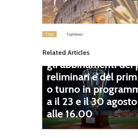
Tags
TopNews
Dilettanti Serie D
Coppa Italia Serie D
Related Articles
gli abbinamenti dei 
LND Gi
reliminari e del prim
“Il fut
o turno in program
diletta
a il 23 e il 30 agosto
 da serv
alle 16.00
 vivai”