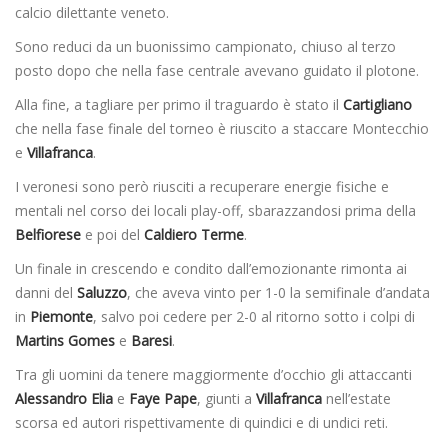
calcio dilettante veneto.
Sono reduci da un buonissimo campionato, chiuso al terzo
posto dopo che nella fase centrale avevano guidato il plotone.
Alla fine, a tagliare per primo il traguardo è stato il
Cartigliano
che nella fase finale del torneo è riuscito a staccare Montecchio
e
Villafranca
.
I veronesi sono però riusciti a recuperare energie fisiche e
mentali nel corso dei locali play-off, sbarazzandosi prima della
Belfiorese
e poi del
Caldiero Terme
.
Un finale in crescendo e condito dall’emozionante rimonta ai
danni del
Saluzzo
, che aveva vinto per 1-0 la semifinale d’andata
in
Piemonte
, salvo poi cedere per 2-0 al ritorno sotto i colpi di
Martins Gomes
e
Baresi
.
Tra gli uomini da tenere maggiormente d’occhio gli attaccanti
Alessandro Elia
e
Faye Pape
, giunti a
Villafranca
nell’estate
scorsa ed autori rispettivamente di quindici e di undici reti.