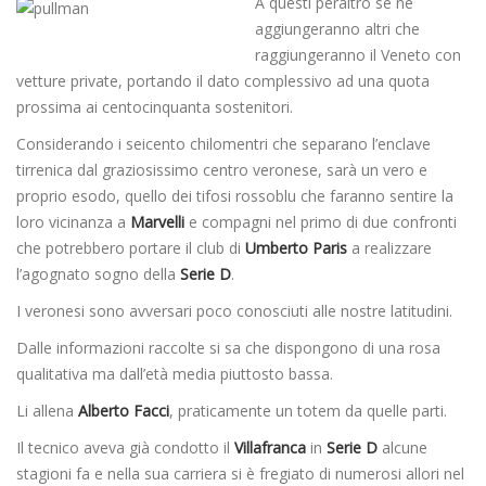
A questi peraltro se ne
aggiungeranno altri che
raggiungeranno il Veneto con
vetture private, portando il dato complessivo ad una quota
prossima ai centocinquanta sostenitori.
Considerando i seicento chilomentri che separano l’enclave
tirrenica dal graziosissimo centro veronese, sarà un vero e
proprio esodo, quello dei tifosi rossoblu che faranno sentire la
loro vicinanza a
Marvelli
e compagni nel primo di due confronti
che potrebbero portare il club di
Umberto Paris
a realizzare
l’agognato sogno della
Serie D
.
I veronesi sono avversari poco conosciuti alle nostre latitudini.
Dalle informazioni raccolte si sa che dispongono di una rosa
qualitativa ma dall’età media piuttosto bassa.
Li allena
Alberto Facci
, praticamente un totem da quelle parti.
Il tecnico aveva già condotto il
Villafranca
in
Serie D
alcune
stagioni fa e nella sua carriera si è fregiato di numerosi allori nel