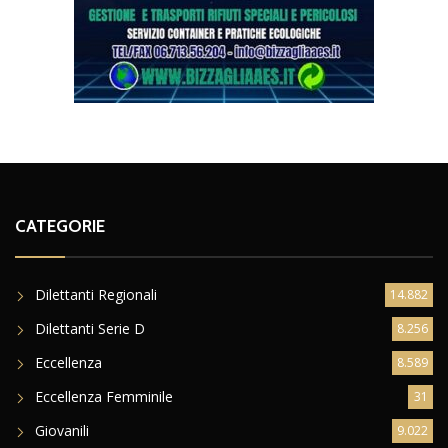
CATEGORIE
Dilettanti Regionali
14.882
Dilettanti Serie D
8.256
Eccellenza
8.589
Eccellenza Femminile
31
Giovanili
9.022