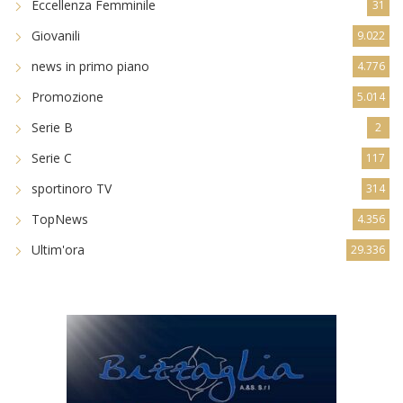
Eccellenza Femminile
31
Giovanili
9.022
news in primo piano
4.776
Promozione
5.014
Serie B
2
Serie C
117
sportinoro TV
314
TopNews
4.356
Ultim'ora
29.336