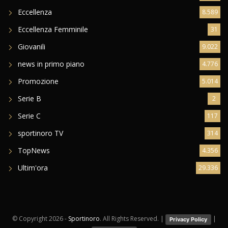
Eccellenza
8.589
Eccellenza Femminile
31
Giovanili
9.022
news in primo piano
4.776
Promozione
5.014
Serie B
2
Serie C
117
sportinoro TV
314
TopNews
4.356
Ultim'ora
29.336
© Copyright
2026 -
Sportinoro
. All Rights Reserved. |
|
Privacy Policy