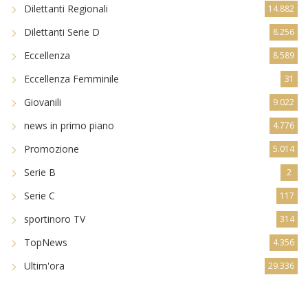
Dilettanti Regionali
14.882
Dilettanti Serie D
8.256
Eccellenza
8.589
Eccellenza Femminile
31
Giovanili
9.022
news in primo piano
4.776
Promozione
5.014
Serie B
2
Serie C
117
sportinoro TV
314
TopNews
4.356
Ultim'ora
29.336