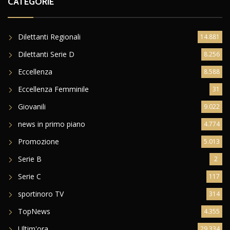
CATEGORIE
Dilettanti Regionali
14.881
Dilettanti Serie D
8.256
Eccellenza
8.588
Eccellenza Femminile
31
Giovanili
9.022
news in primo piano
4.774
Promozione
5.013
Serie B
2
Serie C
117
sportinoro TV
314
TopNews
4.355
Ultim'ora
29.334