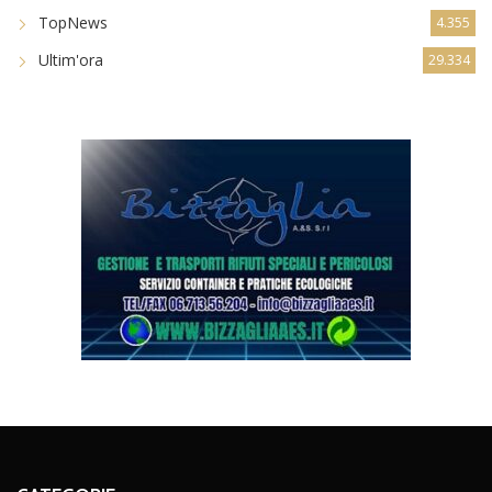
TopNews
4.355
Ultim'ora
29.334