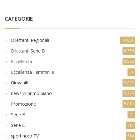
CATEGORIE
Dilettanti Regionali
14.881
Dilettanti Serie D
8.256
Eccellenza
8.588
Eccellenza Femminile
31
Giovanili
9.022
news in primo piano
4.774
Promozione
5.013
Serie B
2
Serie C
117
sportinoro TV
314