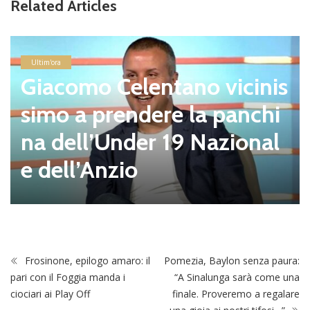
Related Articles
Ultim'ora
Giacomo Celentano vicinis
simo a prendere la panchi
na dell’Under 19 Nazional
e dell’Anzio
Frosinone, epilogo amaro: il
Pomezia, Baylon senza paura:
pari con il Foggia manda i
“A Sinalunga sarà come una
ciociari ai Play Off
finale. Proveremo a regalare