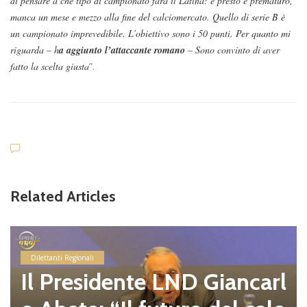
di pensare a che tipo di campionato farà il Latina: è presto e prematuro,
manca un mese e mezzo alla fine del calciomercato. Quello di serie B è
un campionato imprevedibile. L’obiettivo sono i 50 punti. Per quanto mi
riguarda – h
a aggiunto l’attaccante romano
– Sono convinto di aver
fatto la scelta giusta
”.
Related Articles
Dilettanti Regionali
Il Presidente LND Giancarl