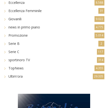
Eccellenza
8.588
Eccellenza Femminile
31
Giovanili
9.022
news in primo piano
4.775
Promozione
5.014
Serie B
2
Serie C
117
sportinoro TV
314
TopNews
4.355
Ultim'ora
29.335