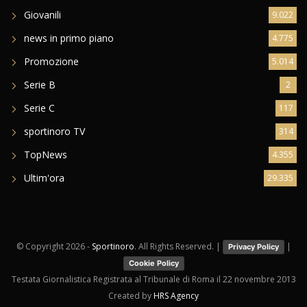
Giovanili
9.022
news in primo piano
4.775
Promozione
5.014
Serie B
2
Serie C
117
sportinoro TV
314
TopNews
4.355
Ultim'ora
29.335
© Copyright
2026 -
Sportinoro
. All Rights Reserved. |
|
Privacy Policy
Cookie Policy
Testata Giornalistica Registrata al Tribunale di Roma il 22 novembre 2013
Created by
HRS Agency