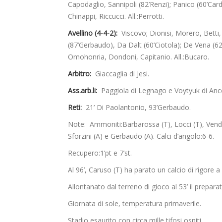
Capodaglio, Sannipoli (82’Renzi); Panico (60’Cardi
Chinappi, Riccucci. All.:Perrotti.
Avellino (4-4-2):
Viscovo; Dionisi, Morero, Betti,
(87’Gerbaudo), Da Dalt (60’Ciotola); De Vena (62’
Omohonria, Dondoni, Capitanio. All.:Bucaro.
Arbitro:
Giaccaglia di Jesi.
Ass.arb.li:
Paggiola di Legnago e Voytyuk di Anc
Reti:
21’ Di Paolantonio, 93’Gerbaudo.
Note: Ammoniti:Barbarossa (T), Locci (T), Vendet
Sforzini (A) e Gerbaudo (A). Calci d’angolo:6-6.
Recupero:1’pt e 7’st.
Al 96’, Caruso (T) ha parato un calcio di rigore a 
Allontanato dal terreno di gioco al 53’ il prepara
Giornata di sole, temperatura primaverile.
Stadio esaurito con circa mille tifosi ospiti.