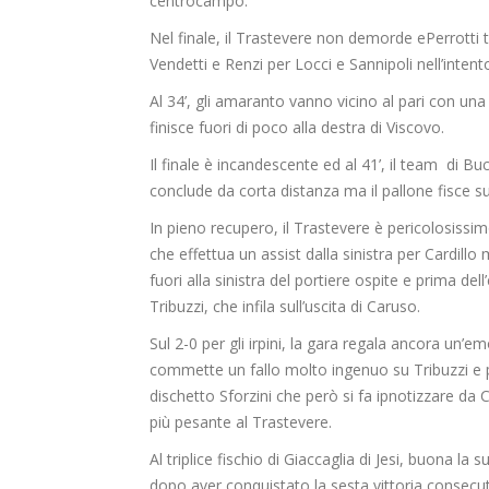
centrocampo.
Nel finale, il Trastevere non demorde ePerrotti te
Vendetti e Renzi per Locci e Sannipoli nell’intento
Al 34’, gli amaranto vanno vicino al pari con una
finisce fuori di poco alla destra di Viscovo.
Il finale è incandescente ed al 41’, il team di B
conclude da corta distanza ma il pallone fisce sull
In pieno recupero, il Trastevere è pericolosissim
che effettua un assist dalla sinistra per Cardillo 
fuori alla sinistra del portiere ospite e prima del
Tribuzzi, che infila sull’uscita di Caruso.
Sul 2-0 per gli irpini, la gara regala ancora un’
commette un fallo molto ingenuo su Tribuzzi e per 
dischetto Sforzini che però si fa ipnotizzare da 
più pesante al Trastevere.
Al triplice fischio di Giaccaglia di Jesi, buona la s
dopo aver conquistato la sesta vittoria consecut