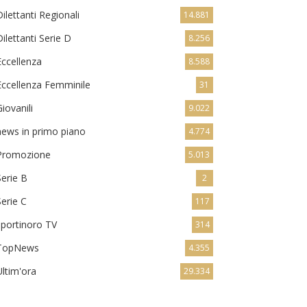
Dilettanti Regionali
14.881
Dilettanti Serie D
8.256
Eccellenza
8.588
Eccellenza Femminile
31
Giovanili
9.022
news in primo piano
4.774
Promozione
5.013
Serie B
2
Serie C
117
sportinoro TV
314
TopNews
4.355
Ultim'ora
29.334