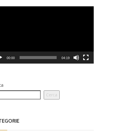
eo
er
00:00
04:19
ca
Cerca
TEGORIE