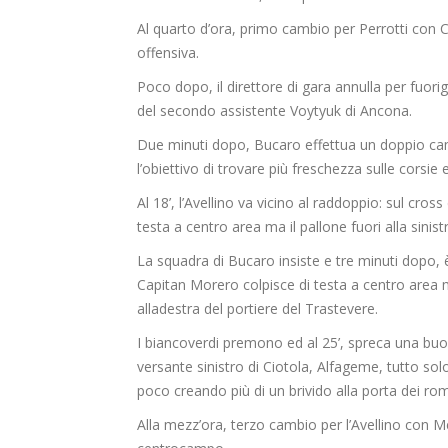
Al quarto d’ora, primo cambio per Perrotti con Ca
offensiva.
Poco dopo, il direttore di gara annulla per fuor
del secondo assistente Voytyuk di Ancona.
Due minuti dopo, Bucaro effettua un doppio cam
l’obiettivo di trovare più freschezza sulle corsie 
Al 18’, l’Avellino va vicino al raddoppio: sul cross
testa a centro area ma il pallone fuori alla sinist
La squadra di Bucaro insiste e tre minuti dopo, 
Capitan Morero colpisce di testa a centro area m
alladestra del portiere del Trastevere.
I biancoverdi premono ed al 25’, spreca una buon
versante sinistro di Ciotola, Alfageme, tutto solo
poco creando più di un brivido alla porta dei rom
Alla mezz’ora, terzo cambio per l’Avellino con 