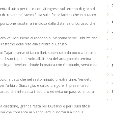
nta il tutto per tutto con gli ingressi sul terreno di gioco di
 di trovare più vivacità sia sulle fasce laterali che in attacco.
 punizione rasoterra insidiosa dalla distanza di Lorusso che
ucaro va vicinissimo al raddoppio: Mentana serve Tribuzzi che
’esterno della rete alla sinistra di Caruso.
o: Tajarol serve di tacco Ilari, subentrato da poco a Lorusso,
ma il suo tap-in al volo all’altezza dell’area piccola temina
l’epilogo, l’Avellino chiude la pratica con Gerbaudo, servito da
emozione dato che nel sesto minuto di extra-time, Vendetti
l’arbitro Giaccaglia, è calcio di rigore. Si presenta sul
Caruso che intercetta il suo tiro ed evita un passivo ancora
ua direzione, grande festa per l’Avellino e per i suoi tifosi
iva che consente ai biancoverdi di portarsi a cinque