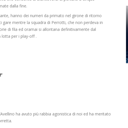
nate dalla fine.
enante, hanno dei numeri da primato nel girone di ritorno
ci gare mentre la squadra di Perrotti, che non perdeva in
orie di fila ed oramai si allontana definitivamente dal
tta per i play-off .
M”
’Avellino ha avuto più rabbia agonistica di noi ed ha meritato
rretta.