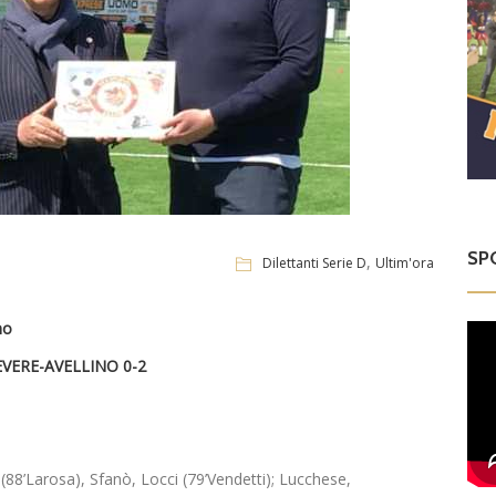
SP
,
Dilettanti Serie D
Ultim'ora
no
VERE-AVELLINO 0-2
88’Larosa), Sfanò, Locci (79’Vendetti); Lucchese,