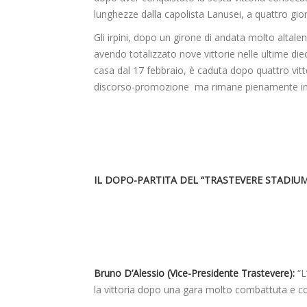
lunghezze dalla capolista Lanusei, a quattro gior
Gli irpini, dopo un girone di andata molto altal
avendo totalizzato nove vittorie nelle ultime die
casa dal 17 febbraio, è caduta dopo quattro vitt
discorso-promozione ma rimane pienamente in lo
IL DOPO-PARTITA DEL “TRASTEVERE STADIU
Bruno D’Alessio (Vice-Presidente Trastevere):
“L
la vittoria dopo una gara molto combattuta e co