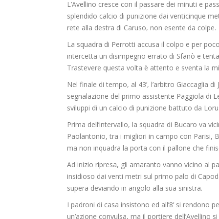
L’Avellino cresce con il passare dei minuti e pas
splendido calcio di punizione dai venticinque met
rete alla destra di Caruso, non esente da colpe.
La squadra di Perrotti accusa il colpo e per poc
intercetta un disimpegno errato di Sfanò e tenta 
Trastevere questa volta è attento e sventa la mi
Nel finale di tempo, al 43’, l’arbitro Giaccaglia d
segnalazione del primo assistente Paggiola di L
sviluppi di un calcio di punizione battuto da Lor
Prima dell’intervallo, la squadra di Bucaro va vici
Paolantonio, tra i migliori in campo con Parisi, B
ma non inquadra la porta con il pallone che finisc
Ad inizio ripresa, gli amaranto vanno vicino al 
insidioso dai venti metri sul primo palo di Capod
supera deviando in angolo alla sua sinistra.
I padroni di casa insistono ed all’8’ si rendono p
un’azione convulsa, ma il portiere dell’Avellino si