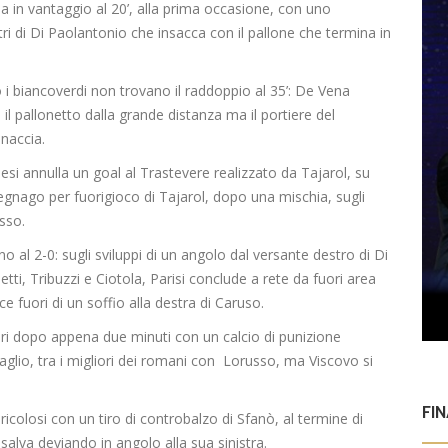
sa in vantaggio al 20’, alla prima occasione, con uno
ri di Di Paolantonio che insacca con il pallone che termina in
o i biancoverdi non trovano il raddoppio al 35’: De Vena
il pallonetto dalla grande distanza ma il portiere del
naccia.
i Jesi annulla un goal al Trastevere realizzato da Tajarol, su
egnago per fuorigioco di Tajarol, dopo una mischia, sugli
usso.
no al 2-0: sugli sviluppi di un angolo dal versante destro di Di
etti, Tribuzzi e Ciotola, Parisi conclude a rete da fuori area
e fuori di un soffio alla destra di Caruso.
pari dopo appena due minuti con un calcio di punizione
aglio, tra i migliori dei romani con Lorusso, ma Viscovo si
FI
ericolosi con un tiro di controbalzo di Sfanò, al termine di
 salva deviando in angolo alla sua sinistra.