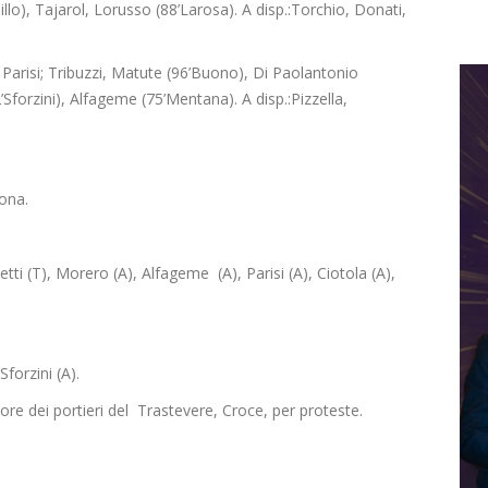
llo), Tajarol, Lorusso (88’Larosa). A disp.:Torchio, Donati,
 Parisi; Tribuzzi, Matute (96’Buono), Di Paolantonio
Sforzini), Alfageme (75’Mentana). A disp.:Pizzella,
ona.
ti (T), Morero (A), Alfageme (A), Parisi (A), Ciotola (A),
Sforzini (A).
tore dei portieri del Trastevere, Croce, per proteste.