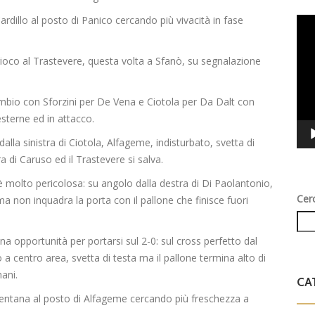
rdillo al posto di Panico cercando più vivacità in fase
Vid
Play
igioco al Trastevere, questa volta a Sfanò, su segnalazione
bio con Sforzini per De Vena e Ciotola per Da Dalt con
esterne ed in attacco.
 dalla sinistra di Ciotola, Alfageme, indisturbato, svetta di
ra di Caruso ed il Trastevere si salva.
è molto pericolosa: su angolo dalla destra di Di Paolantonio,
Cer
a non inquadra la porta con il pallone che finisce fuori
a opportunità per portarsi sul 2-0: sul cross perfetto dal
 a centro area, svetta di testa ma il pallone termina alto di
ani.
CA
Mentana al posto di Alfageme cercando più freschezza a