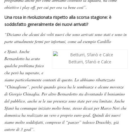
programma anche per come abbiamo costruito la squadra, ha come
obiettivo i play off, per cui per ora va bene così”.
Una rosa in rivoluzionata rispetto alla scorsa stagione: è
soddisfatto generalmente dei nuovi arrivati?
“Diciamo che alcuni dei volti nuovi che sono arrivati sono stati e sono in
parte attualmente fermi per infortuni, come ad esempio Cardillo
e Sfanò. Anche
Bernardotto ha avuto
Betturri, Sfanò e Calce
qualche problema fisico
che però ha superato, e
siamo particolarmente contenti di questo. Lo abbiamo ribattezzato
“Chinaglione”, perchè quando gioca ha le sembianze e alcune movenze
di Giorgio Chinaglia. Per altro Bernardotto sta diventando il beniamino
del pubblico, anche se le sue presenze sono state per ora limitate. Anche
Sfanò ha comunque iniziato molto bene, stesso dicasi per Marco Neri che
domenica ha realizzato un vero e proprio euro-goal. Quindi dei nuovi
siamo molto soddisfatti, compreso il “panzer” tedesco Druschky, già
autore di 3 goal”.