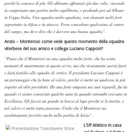
perchè la conosco di più. Gli abbiamo affrontati già due volte, vincendo
in campionato una partita molto equilibrata, e perdendo poi ad Albano
in Coppa Italia. Una squadra molto quadrata, con elementi molti forti
soprattutto in difesa e in attacco. Forse concedono qualcosina al centro
del campo, ma devo dire che è davvero una buona squadra”.
Anzio – Monterosi: come vede questo momento della squadra
viterbese del suo amico e collega Luciano Capponi?
“Penso che il Monterosi sia una squadra molto forte, che ha avuto
momenti di smarrimento in questo avvio, ma che sicuramente uscirà fuori
e darà fastidio alle squadre di vertice. Il presidente Luciano Capponi è
un personaggio che fa bene al calcio, perchè ci mette un qualcosa in più
rispetto ad altri presidenti. Ho una forte simpatia nei suoi riguardi, fin da
quando ci siamo conosciuti qualche anno fa quando entrambi eravamo in
Eccellenza. Gli faccio un grande in bocca al lupo perchè se lo merita, e
nel calcio ci mette tanta passione. Credo che il Monterosi sia
assolutamente favorito anche nella partita di Anzio”.
L’Sff Atletico in casa