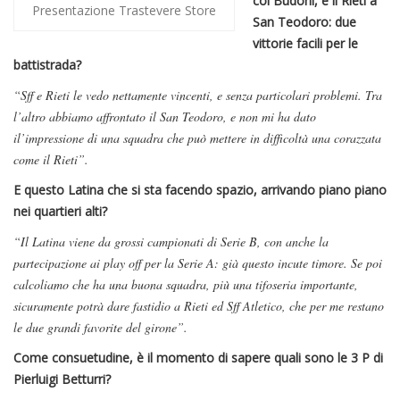
col Budoni, e il Rieti a
Presentazione Trastevere Store
San Teodoro: due
vittorie facili per le
battistrada?
“Sff e Rieti le vedo nettamente vincenti, e senza particolari problemi. Tra
l’altro abbiamo affrontato il San Teodoro, e non mi ha dato
il’impressione di una squadra che può mettere in difficoltà una corazzata
come il Rieti”.
E questo Latina che si sta facendo spazio, arrivando piano piano
nei quartieri alti?
“Il Latina viene da grossi campionati di Serie B, con anche la
partecipazione ai play off per la Serie A: già questo incute timore. Se poi
calcoliamo che ha una buona squadra, più una tifoseria importante,
sicuramente potrà dare fastidio a Rieti ed Sff Atletico, che per me restano
le due grandi favorite del girone”.
Come consuetudine, è il momento di sapere quali sono le 3 P di
Pierluigi Betturri?