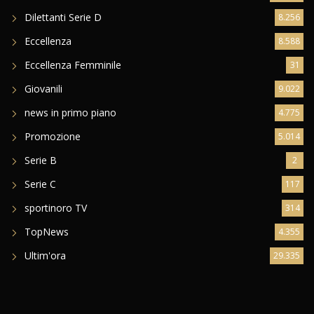
Dilettanti Serie D
8.256
Eccellenza
8.588
Eccellenza Femminile
31
Giovanili
9.022
news in primo piano
4.775
Promozione
5.014
Serie B
2
Serie C
117
sportinoro TV
314
TopNews
4.355
Ultim'ora
29.335