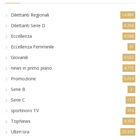
Dilettanti Regionali
14.881
Dilettanti Serie D
8.256
Eccellenza
8.588
Eccellenza Femminile
31
Giovanili
9.022
news in primo piano
4.775
Promozione
5.014
Serie B
2
Serie C
117
sportinoro TV
314
TopNews
4.355
Ultim'ora
29.335