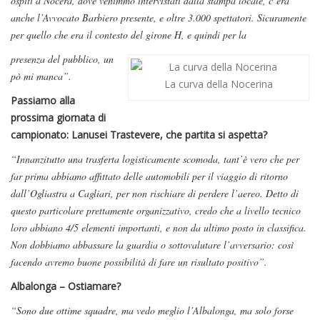
ospiti a Nocera, dove venimmo intervistati dalla stampa locale, c’era
anche l’Avvocato Barbiero presente, e oltre 3.000 spettatori. Sicuramente
per quello che era il contesto del girone H, e quindi per la
presenza del pubblico, un
pò mi manca”.
La curva della Nocerina
Passiamo alla
prossima giornata di
campionato: Lanusei Trastevere, che partita si aspetta?
“Innanzitutto una trasferta logisticamente scomoda, tant’è vero che per
far prima abbiamo affittato delle automobili per il viaggio di ritorno
dall’Ogliastra a Cagliari, per non rischiare di perdere l’aereo. Detto di
questo particolare prettamente organizzativo, credo che a livello tecnico
loro abbiano 4/5 elementi importanti, e non da ultimo posto in classifica.
Non dobbiamo abbassare la guardia o sottovalutare l’avversario: così
facendo avremo buone possibilità di fare un risultato positivo”.
Albalonga – Ostiamare?
“Sono due ottime squadre, ma vedo meglio l’Albalonga, ma solo forse