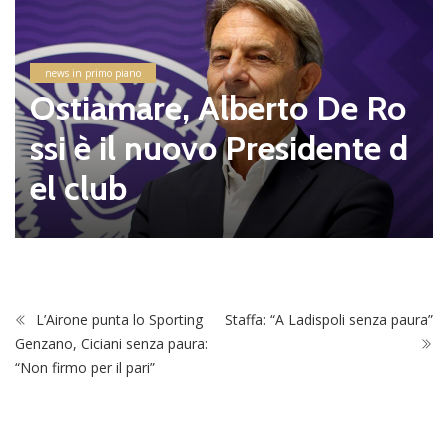
news in primo piano
Ostiamare, Alberto De Ro
ssi è il nuovo Presidente d
el club
L’Airone punta lo Sporting
Staffa: “A Ladispoli senza paura”
Genzano, Ciciani senza paura:
“Non firmo per il pari”