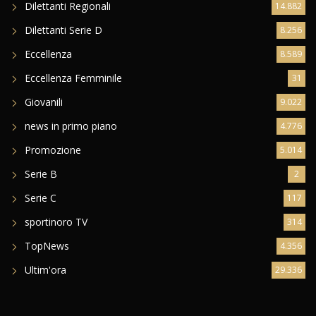
Dilettanti Regionali
14.882
Dilettanti Serie D
8.256
Eccellenza
8.589
Eccellenza Femminile
31
Giovanili
9.022
news in primo piano
4.776
Promozione
5.014
Serie B
2
Serie C
117
sportinoro TV
314
TopNews
4.356
Ultim'ora
29.336