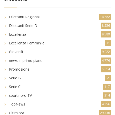
Dilettanti Regionali
14.882
Dilettanti Serie D
8.256
Eccellenza
8.589
Eccellenza Femminile
31
Giovanili
9.022
news in primo piano
4.776
Promozione
5.014
Serie B
2
Serie C
117
sportinoro TV
314
TopNews
4.356
Ultim'ora
29.336