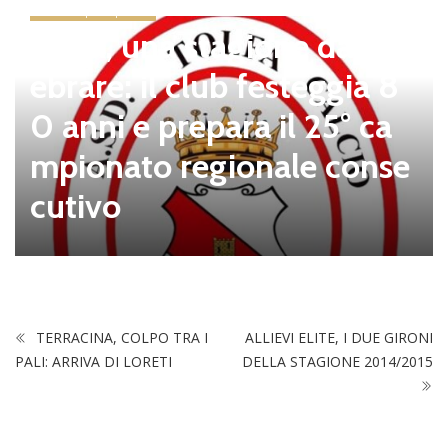
news in primo piano
Tolfa, una stagione da cel
ebrare: il club festeggia 8
0 anni e prepara il 25° ca
mpionato regionale conse
cutivo
TERRACINA, COLPO TRA I
ALLIEVI ELITE, I DUE GIRONI
PALI: ARRIVA DI LORETI
DELLA STAGIONE 2014/2015