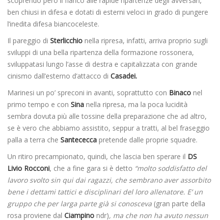
scoprendo però il fianco alle rapide ripartenze degli avversari,
ben chiusi in difesa e dotati di esterni veloci in grado di pungere
l’inedita difesa biancoceleste.
Il pareggio di
Sterlicchio
nella ripresa, infatti, arriva proprio sugli
sviluppi di una bella ripartenza della formazione rossonera,
sviluppatasi lungo l’asse di destra e capitalizzata con grande
cinismo dall’esterno d’attacco di
Casadei.
Marinesi un po’ spreconi in avanti, soprattutto con
Binaco
nel
primo tempo e con
Sina
nella ripresa, ma la poca lucidità
sembra dovuta più alle tossine della preparazione che ad altro,
se è vero che abbiamo assistito, seppur a tratti, al bel fraseggio
palla a terra che
Santececca
pretende dalle proprie squadre.
Un ritiro precampionato, quindi, che lascia ben sperare il
DS
Livio Rocconi
, che a fine gara si è detto
“molto soddisfatto del
lavoro svolto sin qui dai ragazzi, che sembrano aver assorbito
bene i dettami tattici e disciplinari del loro allenatore. E’ un
gruppo che per larga parte già si conosceva
(gran parte della
rosa proviene dal
Ciampino
ndr)
, ma che non ha avuto nessun