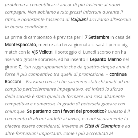
problema a cementificarsi ancor di più insieme ai nuovi
compagni. Non abbiamo avuto grossi infortuni durante il
ritiro, e nonostante l’assenza di
Vulpiani
arriviamo all’esordio
in buona condizione.
La prima di campionato è prevista per il
7 Settembre
in casa del
Montespaccato
, mentre alla terza giornata ci sarà il primo big
match con la
VJS Velletri
. Il sorteggio di Lunedì scorso non ha
riservato grosse sorprese, ed ha inserito il
Lepanto Marino
nel
girone
C
,
“un raggruppamento che da quattro-cinque anni è
forse il più competitivo tra quelli di promozione.
–
continua
Rocconi
–
Eravamo consci che saremmo stati chiamati ad un
compito particolarmente impegnativo, ed infatti lo sforzo
della società è stato quello di formare una rosa altamente
competitiva e numerosa, in grado di potersela giocare con
chiunque.
Se partiamo con i favori del pronostico?
Questo è il
commento di alcuni addetti ai lavori, e a noi sicuramente fa
piacere essere considerati, insieme al
Città di Ciampino
e ad
altre formazioni importanti, come i più accreditati al