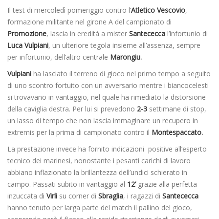
Il test di mercoledì pomeriggio contro l’
Atletico Vescovio
,
formazione militante nel girone A del campionato di
Promozione
, lascia in eredità a mister
Santececca
l’infortunio di
Luca Vulpiani
, un ulteriore tegola insieme all’assenza, sempre
per infortunio, dell’altro centrale
Marongiu.
Vulpiani
ha lasciato il terreno di gioco nel primo tempo a seguito
di uno scontro fortuito con un avversario mentre i biancocelesti
si trovavano in vantaggio, nel quale ha rimediato la distorsione
della caviglia destra. Per lui si prevedono
2-3
settimane di stop,
un lasso di tempo che non lascia immaginare un recupero in
extremis per la prima di campionato contro il
Montespaccato.
La prestazione invece ha fornito indicazioni positive all’esperto
tecnico dei marinesi, nonostante i pesanti carichi di lavoro
abbiano inflazionato la brillantezza dell’undici schierato in
campo. Passati subito in vantaggio al
12’
grazie alla perfetta
inzuccata di
Virli
su corner di
Sbraglia
, i ragazzi di
Santececca
hanno tenuto per larga parte del match il pallino del gioco,