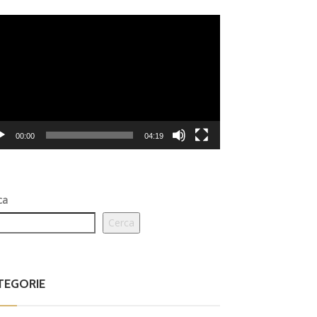
eo
er
00:00
04:19
ca
Cerca
TEGORIE