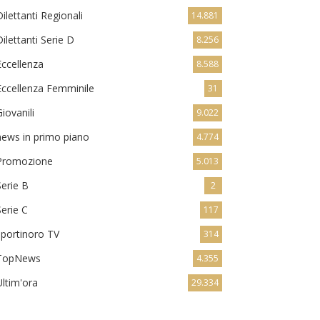
Dilettanti Regionali
14.881
Dilettanti Serie D
8.256
Eccellenza
8.588
Eccellenza Femminile
31
Giovanili
9.022
news in primo piano
4.774
Promozione
5.013
Serie B
2
Serie C
117
sportinoro TV
314
TopNews
4.355
Ultim'ora
29.334