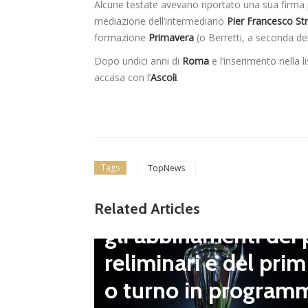
Alcune testate avevano riportato una sua firma 
mediazione dell’intermediario
Pier Francesco St
formazione
Primavera
(o Berretti, a seconda de
Dopo undici anni di
Roma
e l’inserimento nella l
accasa con l’
Ascoli
.
Tags
TopNews
Dilettanti Serie D
Coppa Italia Serie D
Related Articles
gli abbinamenti dei 
LND Gi
reliminari e del prim
“Il fut
o turno in program
diletta