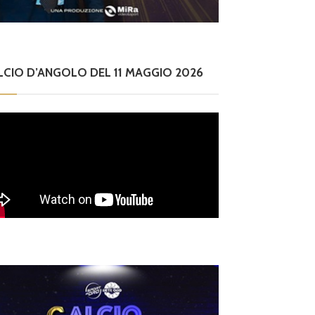
aziali nel G
e Rossi
sidente
LCIO D’ANGOLO DEL 11 MAGGIO 2026