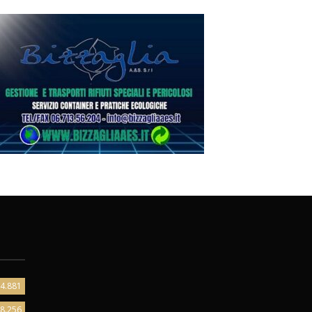
4.881
8.256