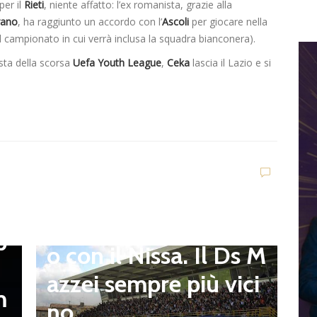
per il
Rieti
, niente affatto: l’ex romanista, grazie alla
rano
, ha raggiunto un accordo con l’
Ascoli
per giocare nella
l campionato in cui verrà inclusa la squadra bianconera).
ista della scorsa
Uefa Youth League
,
Ceka
lascia il Lazio e si
Dilettanti Serie D
Viterbese (Certosa V.
Campagnano), merca
to senza sosta: Busat
to e Sosa nel mirino,
D
,
S
Balla accende il duell
p
i
o con il Nissa. Il Ds M
t
azzei sempre più vici
m
n
no