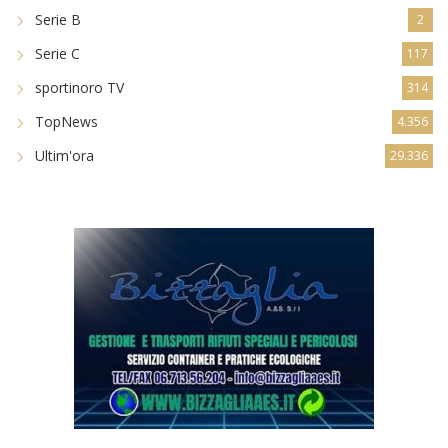
Serie B
2
Serie C
117
sportinoro TV
314
TopNews
4.356
Ultim'ora
29.336