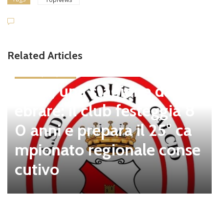
Related Articles
news in primo piano
Tolfa, una stagione da cel
ebrare: il club festeggia 8
0 anni e prepara il 25° ca
mpionato regionale conse
cutivo