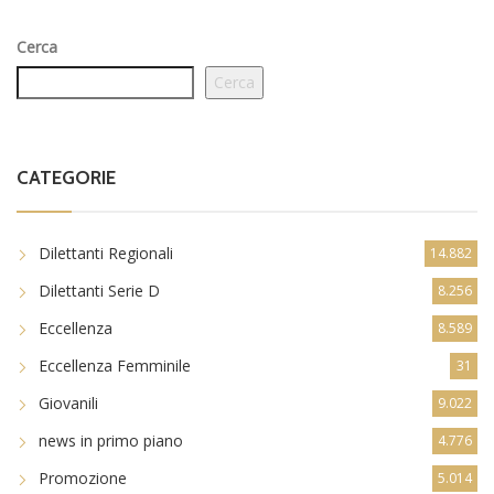
Cerca
Cerca
CATEGORIE
Dilettanti Regionali
14.882
Dilettanti Serie D
8.256
Eccellenza
8.589
Eccellenza Femminile
31
Giovanili
9.022
news in primo piano
4.776
Promozione
5.014