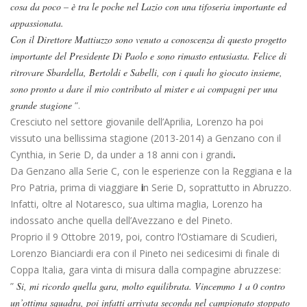
cosa da poco – è tra le poche nel Lazio con una tifoseria importante ed
appassionata.
Con il Direttore Mattiuzzo sono venuto a conoscenza di questo progetto
importante del Presidente Di Paolo e sono rimasto entusiasta. Felice di
ritrovare Sbardella, Bertoldi e Sabelli, con i quali ho giocato insieme,
sono pronto a dare il mio contributo al mister e ai compagni per una
grande stagione
“.
Cresciuto nel settore giovanile dell’Aprilia, Lorenzo ha poi
vissuto una bellissima stagione (2013-2014) a Genzano con il
Cynthia, in Serie D, da under a 18 anni con i grandi
.
Da Genzano alla Serie C, con le esperienze con la Reggiana e la
Pro Patria, prima di viaggiare
i
n Serie D, soprattutto in Abruzzo.
Infatti, oltre al Notaresco, sua ultima maglia, Lorenzo ha
indossato anche quella dell’Avezzano e del Pineto.
Proprio il 9 Ottobre 2019, poi, contro l’Ostiamare di Scudieri,
Lorenzo Bianciardi era con il Pineto nei sedicesimi di finale di
Coppa Italia, gara vinta di misura dalla compagine abruzzese:
”
Si, mi ricordo quella gara, molto equilibrata. Vincemmo 1 a 0 contro
un’ottima squadra, poi infatti arrivata seconda nel campionato stoppato