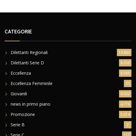
CATEGORIE
Dilettanti Regionali
14.882
Dilettanti Serie D
8.256
Eccellenza
8.589
Eccellenza Femminile
31
Giovanili
9.022
news in primo piano
4.776
Promozione
5.014
Serie B
2
Serie C
117