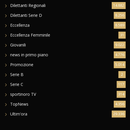
Dilettanti Regionali
14.882
Dilettanti Serie D
8.256
Eccellenza
8.589
Eccellenza Femminile
31
Giovanili
9.022
news in primo piano
4.776
Promozione
5.014
Serie B
2
Serie C
117
sportinoro TV
314
TopNews
4.356
Ultim'ora
29.336