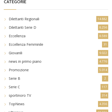
CATEGORIE
Dilettanti Regionali
14.882
Dilettanti Serie D
8.256
Eccellenza
8.589
Eccellenza Femminile
31
Giovanili
9.022
news in primo piano
4.776
Promozione
5.014
Serie B
2
Serie C
117
sportinoro TV
314
TopNews
4.356