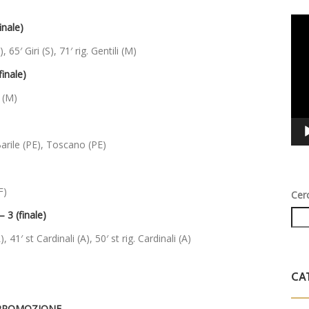
Vid
nale)
Play
65′ Giri (S), 71′ rig. Gentili (M)
inale)
a (M)
Barile (PE), Toscano (PE)
F)
Cer
3 (finale)
, 41′ st Cardinali (A), 50′ st rig. Cardinali (A)
CA
PROMOZIONE