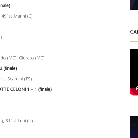
nale)
 49′ st Marini (C)
CA
C)
ado (MC), Giurato (MC)
(finale)
′ st Scardini (TS)
 CELONI 1 – 1 (finale)
), 31′ st Lupi (U)