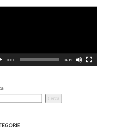
eo
er
00:00
04:19
ca
Cerca
TEGORIE