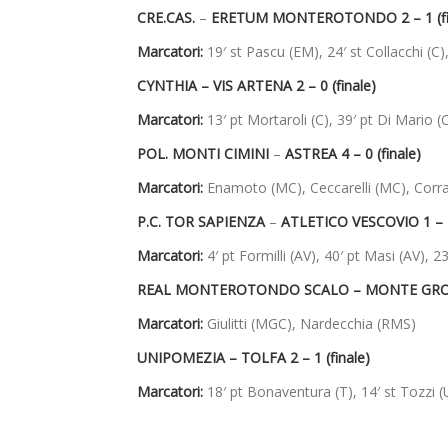
CRE.CAS.
–
ERETUM MONTEROTONDO 2 – 1 (fi
Marcatori:
19′ st Pascu (EM), 24′ st Collacchi (C),
CYNTHIA – VIS ARTENA 2 – 0 (finale)
Marcatori:
13′ pt Mortaroli (C), 39′ pt Di Mario (
POL. MONTI CIMINI
–
ASTREA 4 – 0 (finale)
Marcatori:
Enamoto (MC), Ceccarelli (MC), Corr
P.C. TOR SAPIENZA
–
ATLETICO VESCOVIO 1 – 2 
Marcatori:
4′ pt Formilli (AV), 40′ pt Masi (AV), 23
REAL MONTEROTONDO SCALO – MONTE GROTTE
Marcatori:
Giulitti (MGC), Nardecchia (RMS)
UNIPOMEZIA – TOLFA 2 – 1 (finale)
Marcatori:
18′ pt Bonaventura (T), 14′ st Tozzi (U