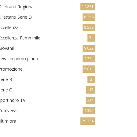
Dilettanti Regionali
14.881
Dilettanti Serie D
8.256
Eccellenza
8.588
Eccellenza Femminile
31
Giovanili
9.022
news in primo piano
4.774
Promozione
5.013
Serie B
2
Serie C
117
sportinoro TV
314
TopNews
4.355
Ultim'ora
29.334