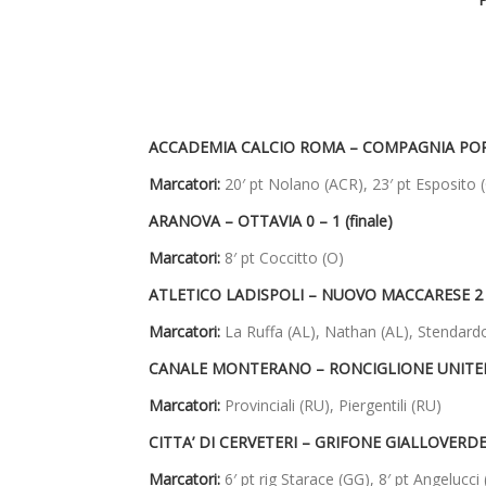
ACCADEMIA CALCIO ROMA – COMPAGNIA PORTUA
Marcatori:
20′ pt
Nolano (ACR), 23′ pt Esposito 
ARANOVA – OTTAVIA 0 – 1 (finale)
Marcatori:
8′ pt Coccitto (O)
ATLETICO LADISPOLI – NUOVO MACCARESE 2 – 
Marcatori:
La Ruffa (AL), Nathan (AL), Stendar
CANALE MONTERANO – RONCIGLIONE UNITED 0 
Marcatori:
Provinciali (RU), Piergentili (RU)
CITTA’ DI CERVETERI – GRIFONE GIALLOVERDE 1
Marcatori:
6′ pt rig Starace (GG), 8′ pt Angelucci