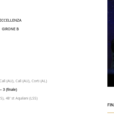
ECCELLENZA
GIRONE B
Calì (AU), Calì (AU), Corti (AL)
 (finale)
S), 48′ st Aquilani (LSS)
FI