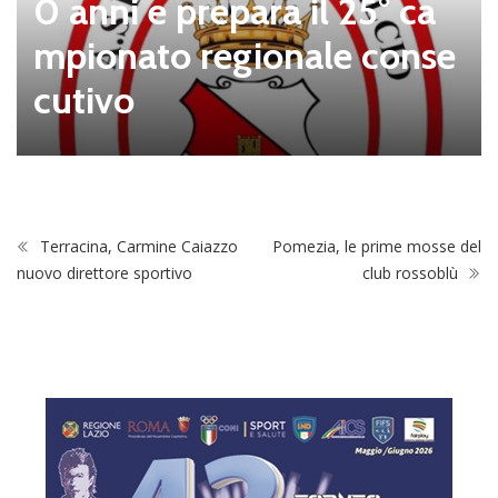
0 anni e prepara il 25° ca
mpionato regionale conse
cutivo
Terracina, Carmine Caiazzo
Pomezia, le prime mosse del
nuovo direttore sportivo
club rossoblù