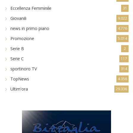
Eccellenza Femminile
31
Giovanili
9.022
news in primo piano
4.776
Promozione
5.014
Serie B
2
Serie C
117
sportinoro TV
314
TopNews
4.356
Ultim'ora
29.336