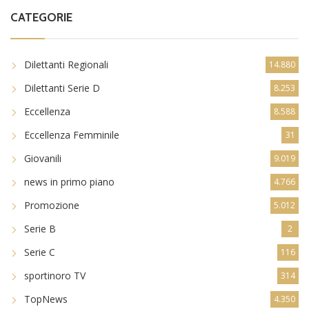
CATEGORIE
Dilettanti Regionali
14.880
Dilettanti Serie D
8.253
Eccellenza
8.588
Eccellenza Femminile
31
Giovanili
9.019
news in primo piano
4.766
Promozione
5.012
Serie B
2
Serie C
116
sportinoro TV
314
TopNews
4.350