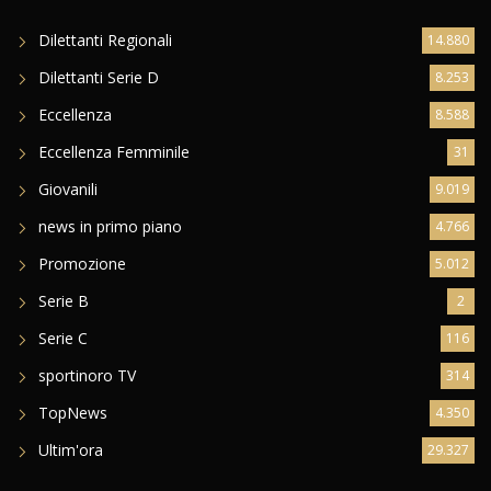
Dilettanti Regionali
14.880
Dilettanti Serie D
8.253
Eccellenza
8.588
Eccellenza Femminile
31
Giovanili
9.019
news in primo piano
4.766
Promozione
5.012
Serie B
2
Serie C
116
sportinoro TV
314
TopNews
4.350
Ultim'ora
29.327