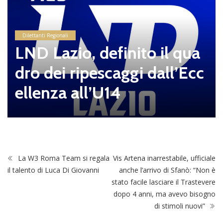
Dilettanti Regionali
LND Lazio, definito il qua
dro dei ripescaggi dall’Ecc
ellenza all’U14
La W3 Roma Team si regala
Vis Artena inarrestabile, ufficiale
il talento di Luca Di Giovanni
anche l’arrivo di Sfanò: “Non è
stato facile lasciare il Trastevere
dopo 4 anni, ma avevo bisogno
di stimoli nuovi”