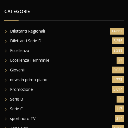
CATEGORIE
Dilettanti Regionali
14.881
Dilettanti Serie D
8.256
Eccellenza
8.588
Eccellenza Femminile
31
Giovanili
9.022
news in primo piano
4.775
Promozione
5.014
Serie B
2
Serie C
117
sportinoro TV
314