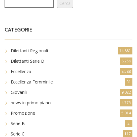
Cerca
CATEGORIE
Dilettanti Regionali
14.881
Dilettanti Serie D
8.256
Eccellenza
8.588
Eccellenza Femminile
31
Giovanili
9.022
news in primo piano
4.775
Promozione
5.014
Serie B
2
Serie C
117