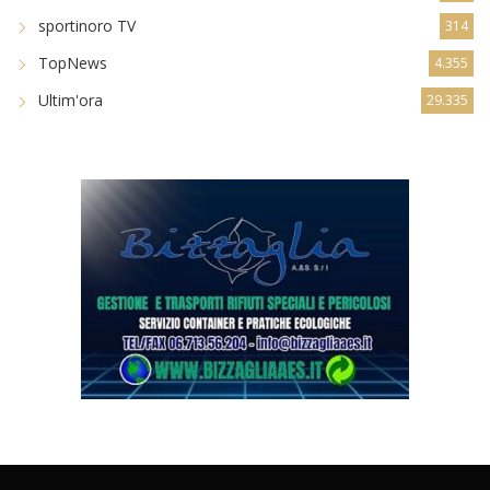
sportinoro TV
314
TopNews
4.355
Ultim'ora
29.335