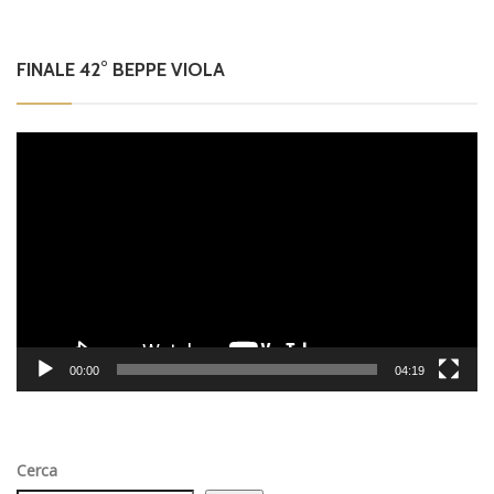
FINALE 42° BEPPE VIOLA
Video
Player
00:00
04:19
Cerca