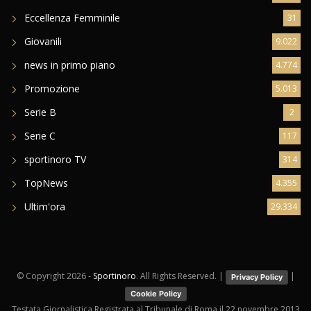
Eccellenza Femminile
31
Giovanili
9.022
news in primo piano
4.774
Promozione
5.013
Serie B
2
Serie C
117
sportinoro TV
314
TopNews
4.355
Ultim'ora
29.334
© Copyright
2026 -
Sportinoro
. All Rights Reserved. |
|
Privacy Policy
Cookie Policy
Testata Giornalistica Registrata al Tribunale di Roma il 22 novembre 2013