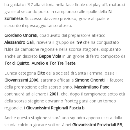
ha guidato i ’97 alla vittoria nella fase finale dei play off, maturati
grazie al secondo posto in campionato alle spalle della
N.
Sorianese
. Successo davvero prezioso, grazie al quale è
scaturito il ripescaggio tanto atteso.
Giordano Onorati
, coadiuvato dal preparatore atletico
Alessandro Galli
, riceverà il gruppo dei
’99
che ha conquistato
l’Elite da campione regionale nella scorsa stagione, disputanto
anche un discreto
Beppe Viola
in un girone di ferro composto da
Tor di Quinto, Aurelio e Tor Tre Teste.
L’unica categoria
Elite
della società di Santa Fermina, ossia i
Giovanissimi 2000
, saranno affidati a
Simone Onorati
, il fautore
della promozione dello scorso anno.
Massimiliano Pane
continuerà ad allenare i
2001
, che, dopo il campionato sotto età
della scorsa stagione dovranno fronteggiarsi con un torneo
regionale, i
Giovanissimi Regionali Fascia b
.
Anche questa stagione vi sarà una squadra appena uscita dalla
scuola calcio a giocare sottoetà nei
Giovanissimi Provinciali FB
,