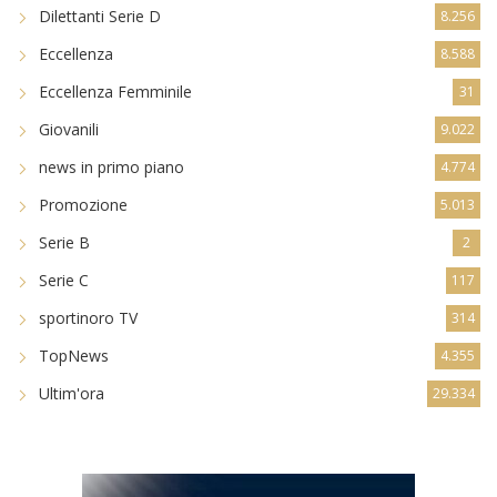
Dilettanti Serie D
8.256
Eccellenza
8.588
Eccellenza Femminile
31
Giovanili
9.022
news in primo piano
4.774
Promozione
5.013
Serie B
2
Serie C
117
sportinoro TV
314
TopNews
4.355
Ultim'ora
29.334