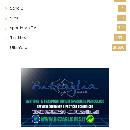
Serie B
2
Serie C
117
sportinoro TV
314
TopNews
4.351
Ultim'ora
29.330