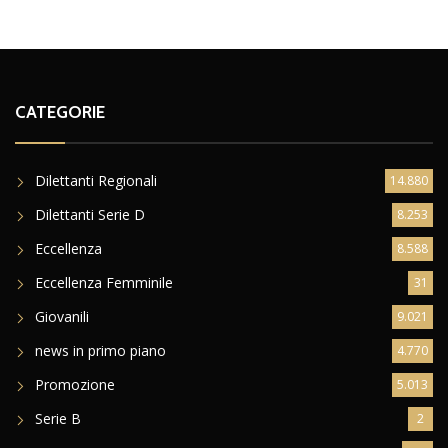
CATEGORIE
Dilettanti Regionali
14.880
Dilettanti Serie D
8.253
Eccellenza
8.588
Eccellenza Femminile
31
Giovanili
9.021
news in primo piano
4.770
Promozione
5.013
Serie B
2