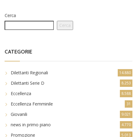
Cerca
Cerca
CATEGORIE
Dilettanti Regionali
14.880
Dilettanti Serie D
8.253
Eccellenza
8.588
Eccellenza Femminile
31
Giovanili
9.021
news in primo piano
4.770
Promozione
5.013