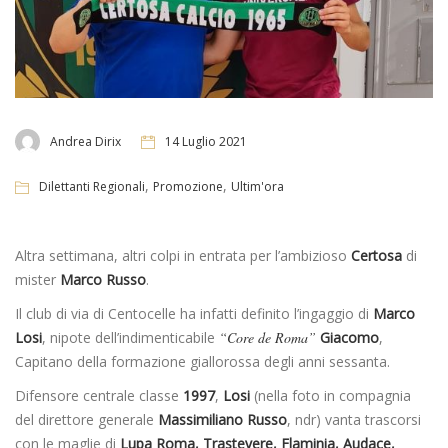
Andrea Dirix
14 Luglio 2021
,
,
Dilettanti Regionali
Promozione
Ultim'ora
Altra settimana, altri colpi in entrata per l’ambizioso
Certosa
di
mister
Marco Russo
.
Il club di via di Centocelle ha infatti definito l’ingaggio di
Marco
Losi
, nipote dell’indimenticabile
“Core de Roma”
Giacomo
,
Capitano della formazione giallorossa degli anni sessanta.
Difensore centrale classe
1997
,
Losi
(nella foto in compagnia
del direttore generale
Massimiliano Russo
, ndr) vanta trascorsi
con le maglie di
Lupa Roma, Trastevere, Flaminia, Audace,