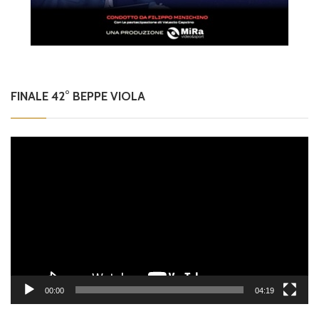
FINALE 42° BEPPE VIOLA
Video
Player
00:00
04:19