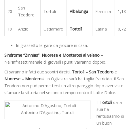
San
20
Tortolì
Albalonga
Flaminia
1,18
Teodoro
19
Anzio
Ostiamare
Tortolì
Latina
0,72
In grassetto le gare da giocare in casa.
Sindrome “Zinnias”, Nuorese e Monterosi al veleno –
Nell’infrasettimanale di giovedì i punti varranno doppio.
Ci saranno infatti due scontri diretti,
Tortolì – San Teodoro
e
Nuorese – Monterosi
. In Ogliastra sarà battaglia fratricida, il San
Teodoro non può permettersi un altro pareggio dopo aver visto
sfumare la vittoria nel secondo tempo contro il Latte Dolce.
Il
Tortolì
dalla
sua ha
Antonino D’Agostino, Tortolì
l’entusiasmo di
un buon