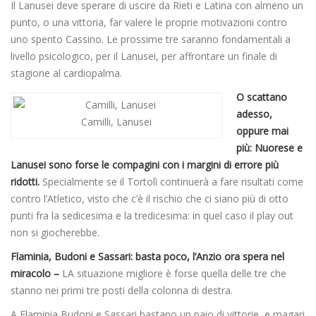
Il Lanusei deve sperare di uscire da Rieti e Latina con almeno un
punto, o una vittoria, far valere le proprie motivazioni contro
uno spento Cassino. Le prossime tre saranno fondamentali a
livello psicologico, per il Lanusei, per affrontare un finale di
stagione al cardiopalma.
O scattano
adesso,
Camilli, Lanusei
oppure mai
più: Nuorese e
Lanusei sono forse le compagini con i margini di errore più
ridotti.
Specialmente se il Tortolì continuerà a fare risultati come
contro l’Atletico, visto che c’è il rischio che ci siano più di otto
punti fra la sedicesima e la tredicesima: in quel caso il play out
non si giocherebbe.
Flaminia, Budoni e Sassari: basta poco, l’Anzio ora spera nel
miracolo –
LA situazione migliore è forse quella delle tre che
stanno nei primi tre posti della colonna di destra.
A Flaminia,Budoni e Sassari bastano un paio di vittorie, e magari