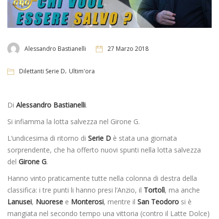
Alessandro Bastianelli
27 Marzo 2018
,
Dilettanti Serie D
Ultim'ora
Di
Alessandro Bastianelli
.
Si infiamma la lotta salvezza nel Girone G.
L’undicesima di ritorno di
Serie D
è stata una giornata
sorprendente, che ha offerto nuovi spunti nella lotta salvezza
del
Girone G
.
Hanno vinto praticamente tutte nella colonna di destra della
classifica: i tre punti li hanno presi l’Anzio, il
Tortolì
, ma anche
Lanusei
,
Nuorese
e
Monterosi
, mentre il
San Teodoro
si è
mangiata nel secondo tempo una vittoria (contro il Latte Dolce)