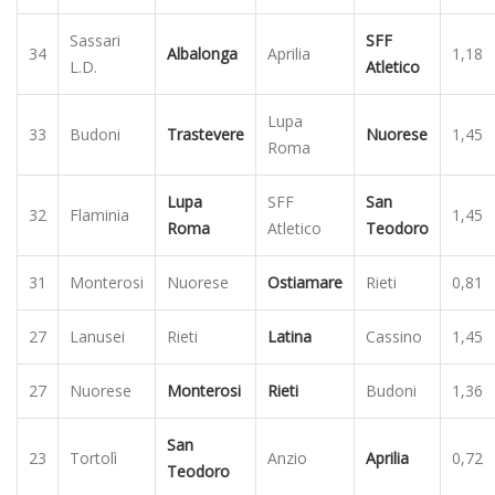
Sassari
SFF
34
Albalonga
Aprilia
1,18
L.D.
Atletico
Lupa
33
Budoni
Trastevere
Nuorese
1,45
Roma
Lupa
SFF
San
32
Flaminia
1,45
Roma
Atletico
Teodoro
31
Monterosi
Nuorese
Ostiamare
Rieti
0,81
27
Lanusei
Rieti
Latina
Cassino
1,45
27
Nuorese
Monterosi
Rieti
Budoni
1,36
San
23
Tortolì
Anzio
Aprilia
0,72
Teodoro