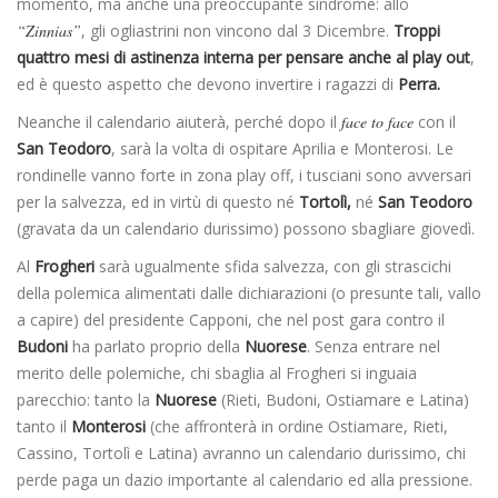
momento, ma anche una preoccupante sindrome: allo
“Zinnias”
, gli ogliastrini non vincono dal 3 Dicembre.
Troppi
quattro mesi di astinenza interna per pensare anche al play out
,
ed è questo aspetto che devono invertire i ragazzi di
Perra.
Neanche il calendario aiuterà, perché dopo il
face to face
con il
San Teodoro
, sarà la volta di ospitare Aprilia e Monterosi. Le
rondinelle vanno forte in zona play off, i tusciani sono avversari
per la salvezza, ed in virtù di questo né
Tortolì,
né
San Teodoro
(gravata da un calendario durissimo) possono sbagliare giovedì.
Al
Frogheri
sarà ugualmente sfida salvezza, con gli strascichi
della polemica alimentati dalle dichiarazioni (o presunte tali, vallo
a capire) del presidente Capponi, che nel post gara contro il
Budoni
ha parlato proprio della
Nuorese
. Senza entrare nel
merito delle polemiche, chi sbaglia al Frogheri si inguaia
parecchio: tanto la
Nuorese
(Rieti, Budoni, Ostiamare e Latina)
tanto il
Monterosi
(che affronterà in ordine Ostiamare, Rieti,
Cassino, Tortolì e Latina) avranno un calendario durissimo, chi
perde paga un dazio importante al calendario ed alla pressione.