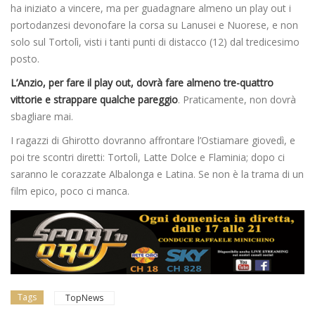
ha iniziato a vincere, ma per guadagnare almeno un play out i
portodanzesi devonofare la corsa su Lanusei e Nuorese, e non
solo sul Tortolì, visti i tanti punti di distacco (12) dal tredicesimo
posto.
L’Anzio, per fare il play out, dovrà fare almeno tre-quattro
vittorie e strappare qualche pareggio
. Praticamente, non dovrà
sbagliare mai.
I ragazzi di Ghirotto dovranno affrontare l’Ostiamare giovedì, e
poi tre scontri diretti: Tortolì, Latte Dolce e Flaminia; dopo ci
saranno le corazzate Albalonga e Latina. Se non è la trama di un
film epico, poco ci manca.
Tags
TopNews