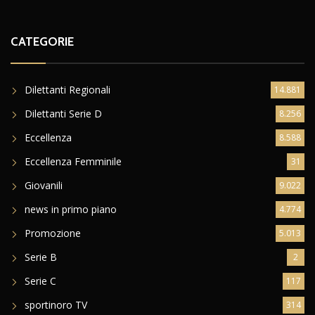
CATEGORIE
Dilettanti Regionali
14.881
Dilettanti Serie D
8.256
Eccellenza
8.588
Eccellenza Femminile
31
Giovanili
9.022
news in primo piano
4.774
Promozione
5.013
Serie B
2
Serie C
117
sportinoro TV
314