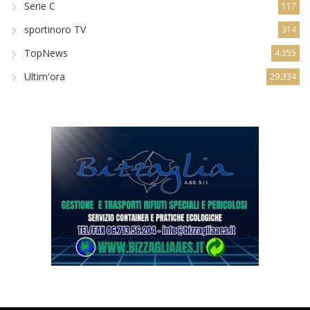
Serie C
117
sportinoro TV
314
TopNews
4.355
Ultim'ora
29.334