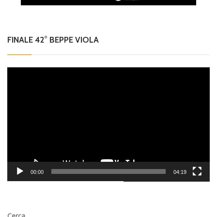
FINALE 42° BEPPE VIOLA
Video
Player
00:00
04:19
Cerca