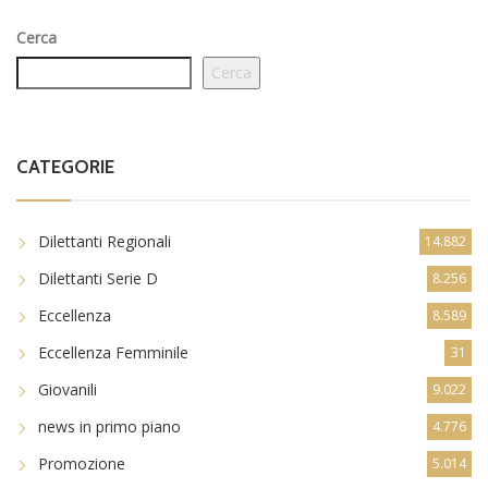
Cerca
Cerca
CATEGORIE
Dilettanti Regionali
14.882
Dilettanti Serie D
8.256
Eccellenza
8.589
Eccellenza Femminile
31
Giovanili
9.022
news in primo piano
4.776
Promozione
5.014