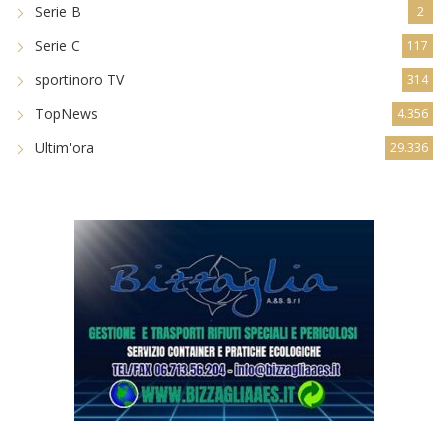
Serie B
2
Serie C
117
sportinoro TV
314
TopNews
4.356
Ultim'ora
29.336