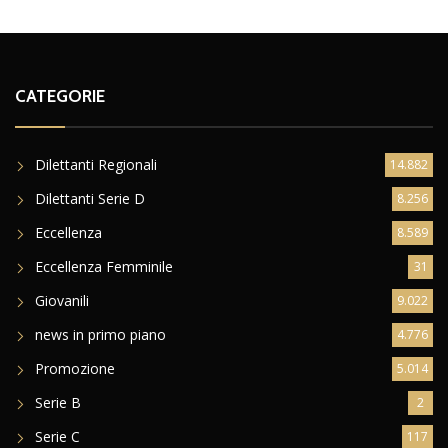
CATEGORIE
Dilettanti Regionali
14.882
Dilettanti Serie D
8.256
Eccellenza
8.589
Eccellenza Femminile
31
Giovanili
9.022
news in primo piano
4.776
Promozione
5.014
Serie B
2
Serie C
117