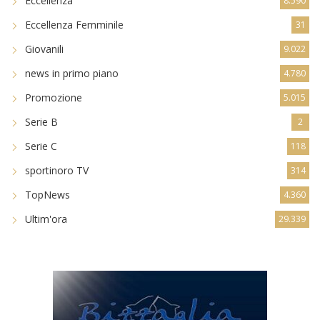
Eccellenza
8.590
Eccellenza Femminile
31
Giovanili
9.022
news in primo piano
4.780
Promozione
5.015
Serie B
2
Serie C
118
sportinoro TV
314
TopNews
4.360
Ultim'ora
29.339