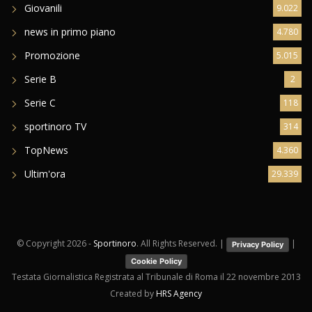
Giovanili
9.022
news in primo piano
4.780
Promozione
5.015
Serie B
2
Serie C
118
sportinoro TV
314
TopNews
4.360
Ultim'ora
29.339
© Copyright
2026 -
Sportinoro
. All Rights Reserved. |
|
Privacy Policy
Cookie Policy
Testata Giornalistica Registrata al Tribunale di Roma il 22 novembre 2013
Created by
HRS Agency