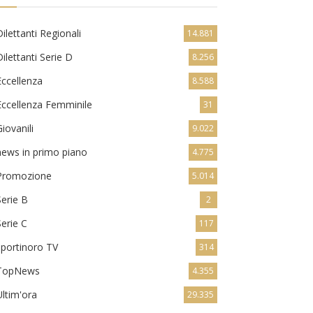
Dilettanti Regionali
14.881
Dilettanti Serie D
8.256
Eccellenza
8.588
Eccellenza Femminile
31
Giovanili
9.022
news in primo piano
4.775
Promozione
5.014
Serie B
2
Serie C
117
sportinoro TV
314
TopNews
4.355
Ultim'ora
29.335