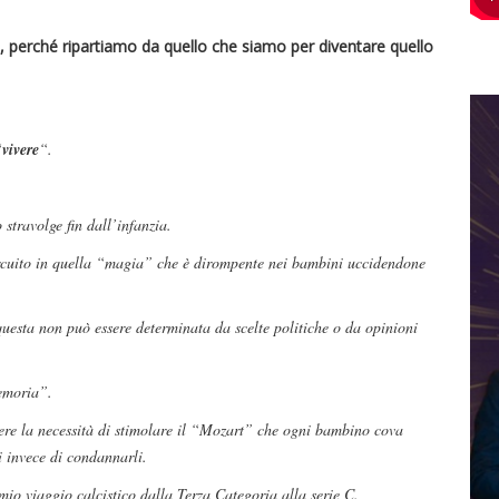
, perché ripartiamo da quello che siamo per diventare quello
“
vivere
“.
stravolge fin dall’infanzia.
circuito in quella “magia” che è dirompente nei bambini uccidendone
questa non può essere determinata da scelte politiche o da opinioni
memoria”.
re la necessità di stimolare il “Mozart” che ogni bambino cova
i invece di condannarli.
io viaggio calcistico dalla Terza Categoria alla serie C.