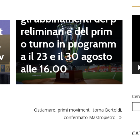
Coppa Italia Serie D,
B
gli abbinamenti dei p
i
Vid
o
Play
reliminari e del prim
t
a
o turno in programm
a
n
a il 23 e il 30 agosto
v
alle 16.00
Cer
Ostiamare, primi movimenti: torna Bertoldi,
confermato Mastropietro
CA