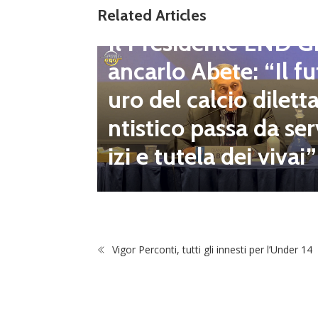
gione d
Related Articles
Dilettanti Regionali
 club fe
Il Presidente LND G
i e pre
ancarlo Abete: “Il fu
mpionat
uro del calcio dilett
onsecut
ntistico passa da ser
izi e tutela dei vivai”
Vigor Perconti, tutti gli innesti per l’Under 14