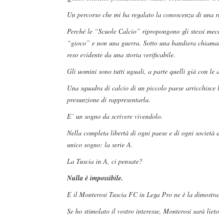
Un percorso che mi ha regalato la conoscenza di una re
Perché le “Scuole Calcio” ripropongono gli stessi mecc
“gioco” e non una guerra. Sotto una bandiera chiamat
reso evidente da una storia verificabile.
Gli uomini sono tutti uguali, a parte quelli già con le a
Una squadra di calcio di un piccolo paese arricchisce
presunzione di rappresentarla.
E’ un sogno da scrivere vivendolo.
Nella completa libertà di ogni paese e di ogni società d
unico sogno: la serie A.
La Tuscia in A, ci pensate?
Nulla è impossibile.
E il Monterosi Tuscia FC in Lega Pro ne è la dimostra
Se ho stimolato il vostro interesse, Monterosi sarà li