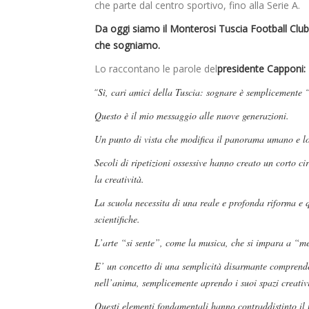
che parte dal centro sportivo, fino alla Serie A.
Da oggi siamo il Monterosi Tuscia Football Club
che sogniamo.
Lo raccontano le parole del
presidente Capponi:
“
Sì, cari amici della Tuscia: sognare è semplicemente 
Questo è il mio messaggio alle nuove generazioni.
Un punto di vista che modifica il panorama umano e lo 
Secoli di ripetizioni ossessive hanno creato un corto 
la creatività.
La scuola necessita di una reale e profonda riforma e 
scientifiche.
L’arte “si sente”, come la musica, che si impara a “
E’ un concetto di una semplicità disarmante comprende
nell’anima, semplicemente aprendo i suoi spazi creativ
Questi elementi fondamentali hanno contraddistinto il m