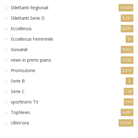
Dilettanti Regionali
14.884
Dilettanti Serie D
8.257
Eccellenza
8.591
Eccellenza Femminile
31
Giovanili
9.022
news in primo piano
4.782
Promozione
5.015
Serie B
2
Serie C
118
sportinoro TV
314
TopNews
4.361
Ultim'ora
29.341