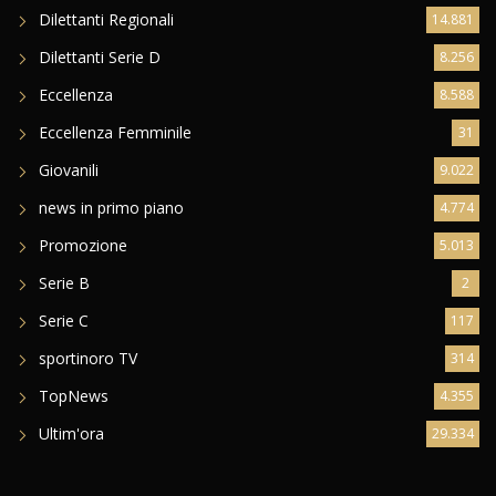
Dilettanti Regionali
14.881
Dilettanti Serie D
8.256
Eccellenza
8.588
Eccellenza Femminile
31
Giovanili
9.022
news in primo piano
4.774
Promozione
5.013
Serie B
2
Serie C
117
sportinoro TV
314
TopNews
4.355
Ultim'ora
29.334