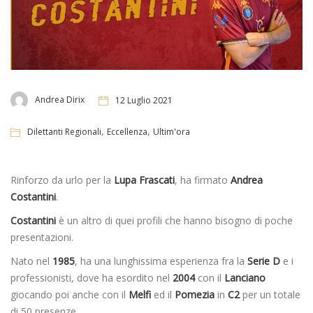
Andrea Dirix
12 Luglio 2021
,
,
Dilettanti Regionali
Eccellenza
Ultim'ora
Rinforzo da urlo per la
Lupa Frascati
, ha firmato
Andrea
Costantini
.
Costantini
è un altro di quei profili che hanno bisogno di poche
presentazioni.
Nato nel
1985
, ha una lunghissima esperienza fra la
Serie D
e i
professionisti, dove ha esordito nel
2004
con il
Lanciano
giocando poi anche con il
Melfi
ed il
Pomezia
in
C2
per un totale
di 50 presenze.