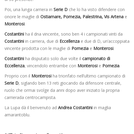
Poi, una lunga carriera in
Serie D
che lo ha visto difendere con
onore le maglie di
Ostiamare, Pomezia, Palestrina, Vis Artena
e
Monterosi
.
Costantini
ha il dna vincente, sono ben 4 i campionati vinti da
Costantini
in carriera, due di
Eccellenza
e due di D, un’accoppiata
vincente prodotta con le maglie di
Pomezia
e
Monterosi
.
Costantini
ha disputato solo due volte il
campionato di
Eccellenza
, vincendolo entrambe con
Monterosi
e
Pomezia
.
Proprio con il
Monterosi
ha trionfato nell’ultimo campionato di
Serie D
, siglando ben 13 reti giocando da difensore centrale,
ruolo che ormai svolge da anni dopo aver iniziato la propria
carrierada centrocampista.
La Lupa dà il benvenuto ad
Andrea Costantini
in maglia
amarantoblu.