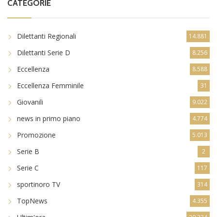
CATEGORIE
Dilettanti Regionali
14.881
Dilettanti Serie D
8.256
Eccellenza
8.588
Eccellenza Femminile
31
Giovanili
9.022
news in primo piano
4.774
Promozione
5.013
Serie B
2
Serie C
117
sportinoro TV
314
TopNews
4.355