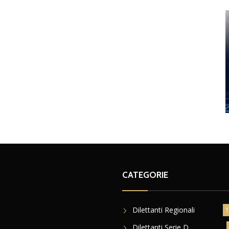
CATEGORIE
Dilettanti Regionali
1
Dilettanti Serie D