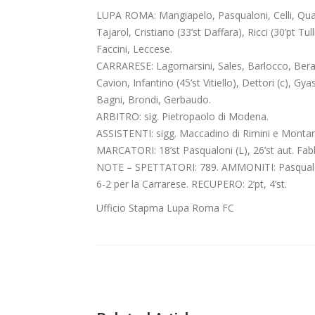
LUPA ROMA: Mangiapelo, Pasqualoni, Celli, Quadri
Tajarol, Cristiano (33’st Daffara), Ricci (30’pt Tulli
Faccini, Leccese.
CARRARESE: Lagomarsini, Sales, Barlocco, Berard
Cavion, Infantino (45’st Vitiello), Dettori (c), Gya
Bagni, Brondi, Gerbaudo.
ARBITRO: sig. Pietropaolo di Modena.
ASSISTENTI: sigg. Maccadino di Rimini e Montan
MARCATORI: 18’st Pasqualoni (L), 26’st aut. Fabb
NOTE – SPETTATORI: 789. AMMONITI: Pasqualoni, 
6-2 per la Carrarese. RECUPERO: 2’pt, 4’st.
Ufficio Stapma Lupa Roma FC
gione d