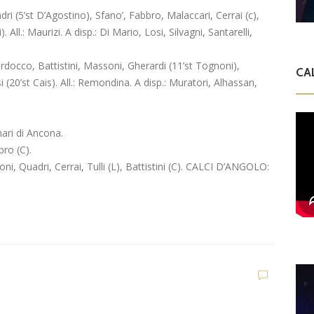
 (5’st D’Agostino), Sfano’, Fabbro, Malaccari, Cerrai (c),
). All.: Maurizi. A disp.: Di Mario, Losi, Silvagni, Santarelli,
occo, Battistini, Massoni, Gherardi (11’st Tognoni),
CA
si (20’st Cais). All.: Remondina. A disp.: Muratori, Alhassan,
ari di Ancona.
ro (C).
Quadri, Cerrai, Tulli (L), Battistini (C). CALCI D’ANGOLO:
D
V
C
t
Dilettanti Serie D
t