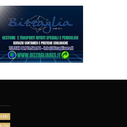
4.881
8.256