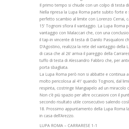
Il primo tempo si chiude con un colpo di testa di
Nella ripresa la Lupa Roma parte subito forte e
perfetto scambio al limite con Lorenzo Cerrai, cal
15’ Tognoni sfiora il vantaggio. La Lupa Roma p
vantaggio con Malaccari che, con una conclusione 
il tap-in vincente di testa di Danilo Pasqualoni c
D’Agostino, realizza la rete del vantaggio della
di casa che al 26’ arriva il pareggio della Carrare
tuffo di testa di Alessandro Fabbro che, per antic
porta sbagliata.
La Lupa Roma però non si abbatte e continua a 
molto pericolosa al 41’ quando Tognoni, dal limit
respinta, costringe Mangiapelo ad un miracolo co
Non c’è più spazio per altre occasioni con il pun
secondo risultato utile consecutivo salendo così 
18. Prossimo appuntamento della Lupa Roma la
in casa dell’Arezzo.
LUPA ROMA – CARRARESE 1-1