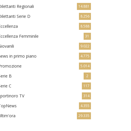
Dilettanti Regionali
14.881
Dilettanti Serie D
8.256
Eccellenza
8.588
Eccellenza Femminile
31
Giovanili
9.022
news in primo piano
4.775
Promozione
5.014
Serie B
2
Serie C
117
sportinoro TV
314
TopNews
4.355
Ultim'ora
29.335