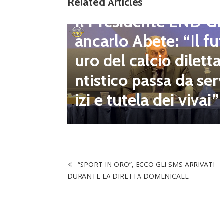
Related Articles
Dilettanti Regionali
 club fe
Il Presidente LND G
i e pre
ancarlo Abete: “Il fu
mpionat
uro del calcio dilett
onsecut
ntistico passa da ser
izi e tutela dei vivai”
“SPORT IN ORO”, ECCO GLI SMS ARRIVATI
DURANTE LA DIRETTA DOMENICALE