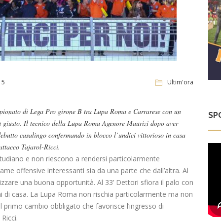
15
Ultim'ora
ampionato di Lega Pro girone B tra Lupa Roma e Carrarese con un
SP
iù giusto. Il tecnico della Lupa Roma Agenore Maurizi dopo aver
 debutto casalingo confermando in blocco l’undici vittorioso in casa
attacco Tajarol-Ricci.
 studiano e non riescono a rendersi particolarmente
ame offensive interessanti sia da una parte che dall’altra. Al
lizzare una buona opportunità. Al 33’ Dettori sfiora il palo con
roni di casa. La Lupa Roma non rischia particolarmente ma non
l primo cambio obbligato che favorisce l’ingresso di
Ricci.