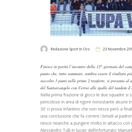
Redazione Sport In Oro
23 Novembre 20
Finisce in parità l’incontro della 12^ giornata del c
punto che, tutto sommato, sembra essere il risultato p
raccolto 3 punti nelle prime 2 trasferte, si presenta al
del Santarcangelo con Cerrai alle spalle del tandem d’
Nella prima frazione di gioco le due squadre si
pericolose in area di rigore nonostante alcune tr
30’ ci prova Infantino che non riesce però a fina
una conclusione che fa correre i brividi ai pad
riesce neanche a pungere molto in attacco con i
Alessandro Tulli in luogo dell’infortunato Manuel 