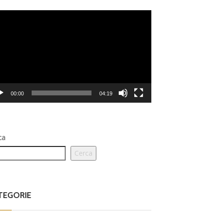
eo
er
00:00
04:19
ca
Cerca
TEGORIE