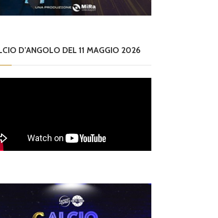
LCIO D’ANGOLO DEL 11 MAGGIO 2026
ilettanti Serie D
iterbese (Certosa V.
ampagnano), merca
o senza sosta: Busat
o e Sosa nel mirino,
Dilettanti Serie D