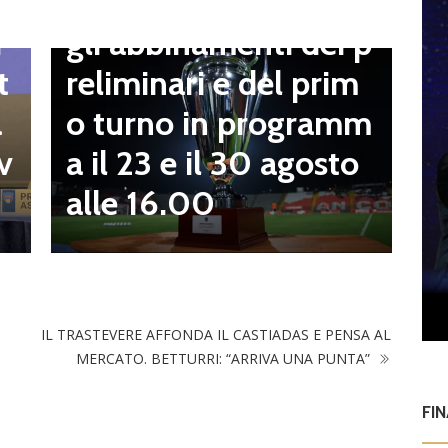
Coppa Italia Serie D,
B
gli abbinamenti dei p
i
o
reliminari e del prim
t
a
o turno in programm
a
n
a il 23 e il 30 agosto
v
alle 16.00
IL TRASTEVERE AFFONDA IL CASTIADAS E PENSA AL
MERCATO. BETTURRI: “ARRIVA UNA PUNTA”
FI