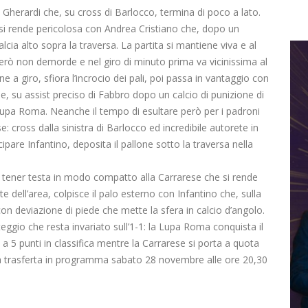
 Gherardi che, su cross di Barlocco, termina di poco a lato.
 si rende pericolosa con Andrea Cristiano che, dopo un
cia alto sopra la traversa. La partita si mantiene viva e al
erò non demorde e nel giro di minuto prima va vicinissima al
a giro, sfiora l’incrocio dei pali, poi passa in vantaggio con
he, su assist preciso di Fabbro dopo un calcio di punizione di
 Lupa Roma. Neanche il tempo di esultare però per i padroni
se: cross dalla sinistra di Barlocco ed incredibile autorete in
ipare Infantino, deposita il pallone sotto la traversa nella
tener testa in modo compatto alla Carrarese che si rende
e dell’area, colpisce il palo esterno con Infantino che, sulla
n deviazione di piede che mette la sfera in calcio d’angolo.
teggio che resta invariato sull’1-1: la Lupa Roma conquista il
a 5 punti in classifica mentre la Carrarese si porta a quota
 trasferta in programma sabato 28 novembre alle ore 20,30