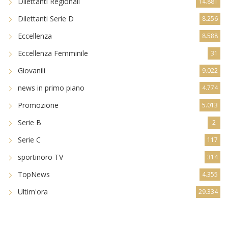
Dilettanti Regionali
14.881
Dilettanti Serie D
8.256
Eccellenza
8.588
Eccellenza Femminile
31
Giovanili
9.022
news in primo piano
4.774
Promozione
5.013
Serie B
2
Serie C
117
sportinoro TV
314
TopNews
4.355
Ultim'ora
29.334