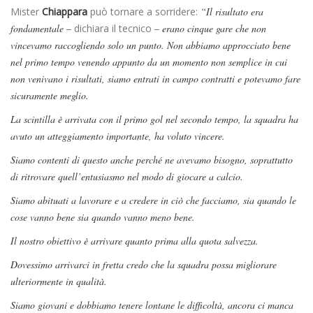
Mister
Chiappara
può tornare a sorridere:
“Il risultato era
fondamentale –
dichiara il tecnico
– erano cinque gare che non
vincevamo raccogliendo solo un punto. Non abbiamo approcciato bene
nel primo tempo venendo appunto da un momento non semplice in cui
non venivano i risultati, siamo entrati in campo contratti e potevamo fare
sicuramente meglio.
La scintilla è arrivata con il primo gol nel secondo tempo, la squadra ha
avuto un atteggiamento importante, ha voluto vincere.
Siamo contenti di questo anche perché ne avevamo bisogno, soprattutto
di ritrovare quell’entusiasmo nel modo di giocare a calcio.
Siamo abituati a lavorare e a credere in ciò che facciamo, sia quando le
cose vanno bene sia quando vanno meno bene.
Il nostro obiettivo è arrivare quanto prima alla quota salvezza.
Dovessimo arrivarci in fretta credo che la squadra possa migliorare
ulteriormente in qualità.
Siamo giovani e dobbiamo tenere lontane le difficoltà, ancora ci manca