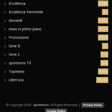
Eccellenza
8.588
Eccellenza Femminile
31
Giovanili
9.022
news in primo piano
4.774
Promozione
5.013
Serie B
2
Serie C
117
sportinoro TV
314
TopNews
4.355
Ultim'ora
29.334
© Copyright
2026 -
Sportinoro
. All Rights Reserved. |
|
Privacy Policy
Cookie Policy