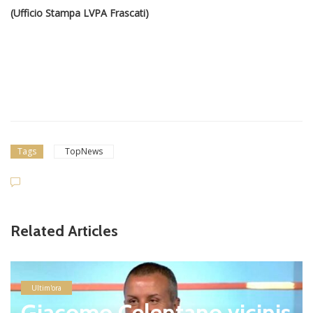
(Ufficio Stampa LVPA Frascati)
Tags
TopNews
Related Articles
Ultim'ora
Giacomo Celentano vicinis