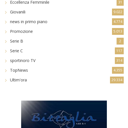
Eccellenza Femminile
31
Giovanili
9.022
news in primo piano
4.774
Promozione
5.013
Serie B
2
Serie C
117
sportinoro TV
314
TopNews
4.355
Ultim'ora
29.334