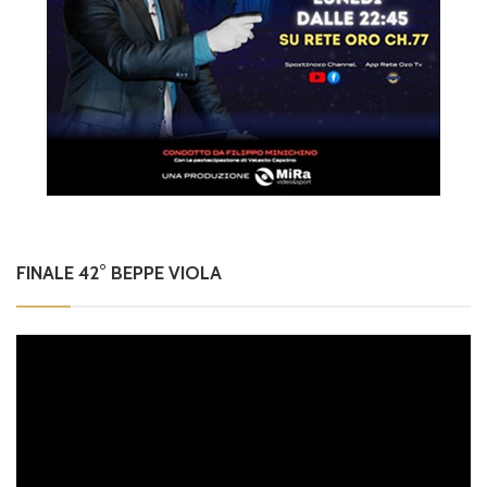
FINALE 42° BEPPE VIOLA
Video
Player