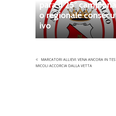
para il 25° campiona
 porta d
o regionale consecu
na Luca
ivo
MARCATORI ALLIEVI: VENA ANCORA IN TES
MICOLI ACCORCIA DALLA VETTA