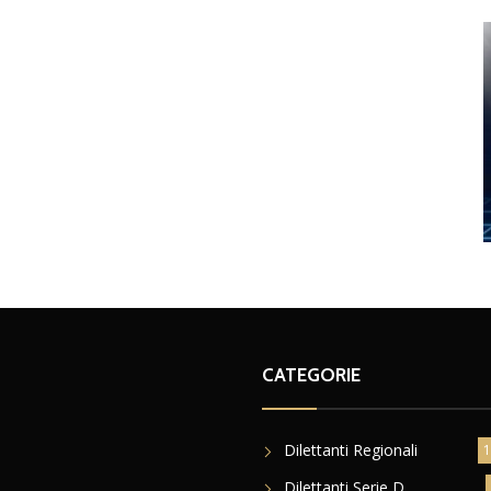
CATEGORIE
Dilettanti Regionali
1
Dilettanti Serie D