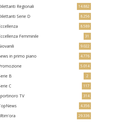
Dilettanti Regionali
14.882
Dilettanti Serie D
8.256
Eccellenza
8.589
Eccellenza Femminile
31
Giovanili
9.022
news in primo piano
4.776
Promozione
5.014
Serie B
2
Serie C
117
sportinoro TV
314
TopNews
4.356
Ultim'ora
29.336