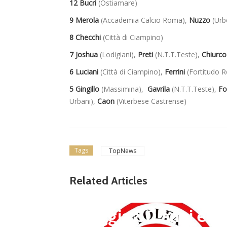
12 Bucri
(Ostiamare)
9 Merola
(Accademia Calcio Roma),
Nuzzo
(Urb
8
Checchi
(Città di Ciampino)
7 Joshua
(Lodigiani),
Preti
(N.T.T.Teste),
Chiurco
6
Luciani
(Città di Ciampino),
Ferrini
(Fortitudo 
5 Gingillo
(Massimina),
Gavrila
(N.T.T.Teste),
Fo
Urbani),
Caon
(Viterbese Castrense)
Tags
TopNews
news in primo piano
Tolfa, una stagione 
Related Articles
a celebrare: il club f
steggia 80 anni e pr