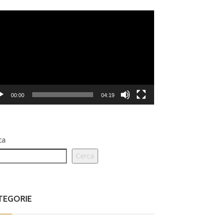
eo
er
00:00
04:19
ca
Cerca
TEGORIE