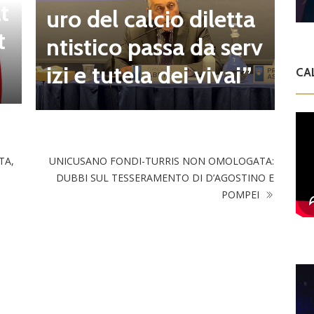
t
o
uro del calcio diletta
t
a
ntistico passa da serv
a
izi e tutela dei vivai”
CA
TA,
UNICUSANO FONDI-TURRIS NON OMOLOGATA:
DUBBI SUL TESSERAMENTO DI D’AGOSTINO E
POMPEI