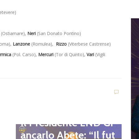
etevere)
(Ostiamare),
Neri
(San Donato Pontino)
Roma),
Lanzone
(Romulea),
Rizzo
(Viterbese Castrense)
rmica
(Pol. Carso),
Mercuri
(Tor di Quinto),
Vari
(Vigili
D
d
C
Dilettanti Regionali
e
g
Il Presidente LND Gi
e
r
ancarlo Abete: “Il fut