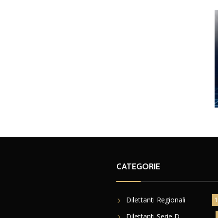
CATEGORIE
Dilettanti Regionali
1
Dilettanti Serie D