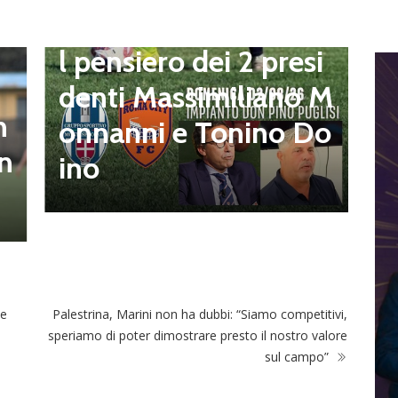
paccato-Roma City, i
l pensiero dei 2 presi
D
L
denti Massimiliano M
f
n
onnanni e Tonino Do
o
in
ino
o
de
Palestrina, Marini non ha dubbi: “Siamo competitivi,
speriamo di poter dimostrare presto il nostro valore
sul campo”