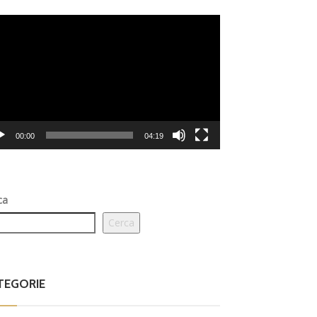
eo
er
00:00
04:19
ca
Cerca
TEGORIE