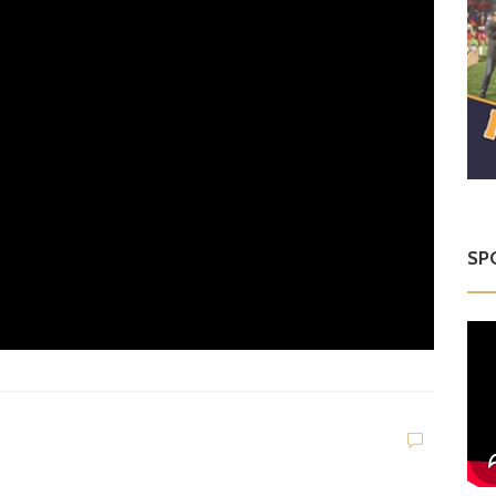
SP
Dilettanti Regionali
Domenica al Don Pin
o Puglisi l’allenamen
to congiunto Montes