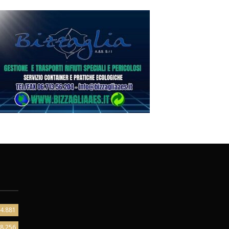
4.881
8.256