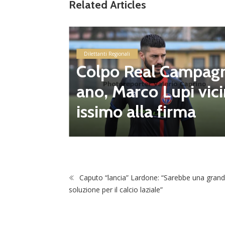
Related Articles
ano, u
Dilettanti Regionali
o di Mar
Colpo Real Campag
 d’espe
ano, Marco Lupi vic
cco
issimo alla firma
Caputo “lancia” Lardone: “Sarebbe una gran
soluzione per il calcio laziale”