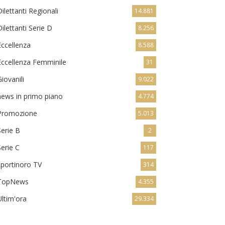
Dilettanti Regionali
14.881
Dilettanti Serie D
8.256
Eccellenza
8.588
Eccellenza Femminile
31
Giovanili
9.022
news in primo piano
4.774
Promozione
5.013
Serie B
2
Serie C
117
sportinoro TV
314
TopNews
4.355
Ultim'ora
29.334