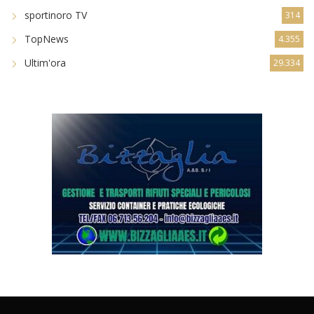
sportinoro TV
314
TopNews
4.355
Ultim'ora
29.334