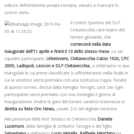
editore dell’emittente privata romana, venuto a mancare lo
scorso anno.
Il Centro Sportivo del DLF
Civitavecchia sarà teatro del
torneo giovanile, che
comincerà nella data
inaugurale dell’11 aprile e finirà il 13 dello stesso mese.
Le sei
squadre partecipanti,
Urbetevere, Civitavecchia Calcio 1920, CPC
2005, Ladispoli, Leocon e DLF Civitavecchia,
si sfideranno in due
triangolari le cui prime classificate si affronteranno nella finale in
cui la vincitrice verrà premiata con una sontuosa coppa. Novità
di questo torneo, decisa dalla famiglia Tersigni, sarà che ogni
partecipante verrà premiato con una medaglia il giorno di
inaugurazione. Inoltre le gare del torneo saranno trasmesse in
diretta su Rete Oro News,
canale 210 del digitale terrestre.
Alla presenza della Vice Sindaco di Civitavecchia
Daniela
Lucernoni
, della famiglia di Umberto Tersigni e del figlio
Sebastiano
e dell’amico
Lucio Vetrella, Raffaele Minichino
ha