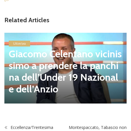
Related Articles
Ultim'ora
Giacomo Celentano vicinis
simo a prendere la panchi
na dell’Under 19 Nazional
e dell’Anzio
Eccellenza/Trentesima
Montespaccato, Tabascio non