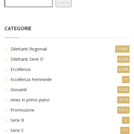
Cerca
CATEGORIE
Dilettanti Regionali
14.881
Dilettanti Serie D
8.256
Eccellenza
8.588
Eccellenza Femminile
31
Giovanili
9.022
news in primo piano
4.774
Promozione
5.013
Serie B
2
Serie C
117