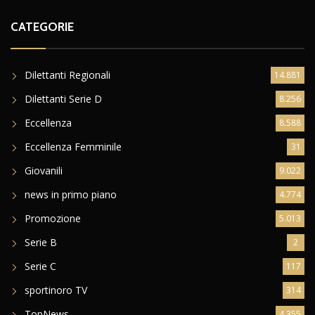
CATEGORIE
Dilettanti Regionali
14.881
Dilettanti Serie D
8.256
Eccellenza
8.588
Eccellenza Femminile
31
Giovanili
9.022
news in primo piano
4.774
Promozione
5.013
Serie B
2
Serie C
117
sportinoro TV
314
TopNews
4.355