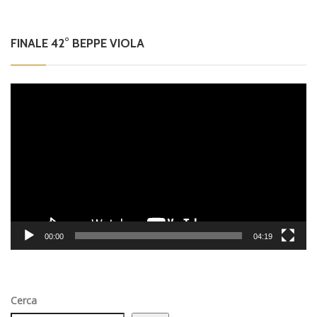
FINALE 42° BEPPE VIOLA
Video
Player
00:00
04:19
Cerca