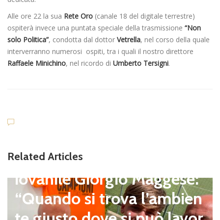
Alle ore 22 la sua
Rete Oro
(canale 18 del digitale terrestre)
ospiterà invece una puntata speciale della trasmissione
“Non
solo Politica”
, condotta dal dottor
Vetrella
, nel corso della quale
interverranno numerosi ospiti, tra i quali il nostro direttore
Raffaele Minichino
, nel ricordo di
Umberto Tersigni
.
Giovanili
Cesano, il DS del settore g
Related Articles
iovanile Giorgio Maggese:
“Quando si trova l’ambien
te giusto dove si può lavor