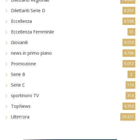
Dilettanti Serie D
8.253
Eccellenza
8.588
Eccellenza Femminile
31
Giovanili
9.019
news in primo piano
4.766
Promozione
5.012
Serie B
2
Serie C
116
sportinoro TV
314
TopNews
4.350
Ultim'ora
29.327