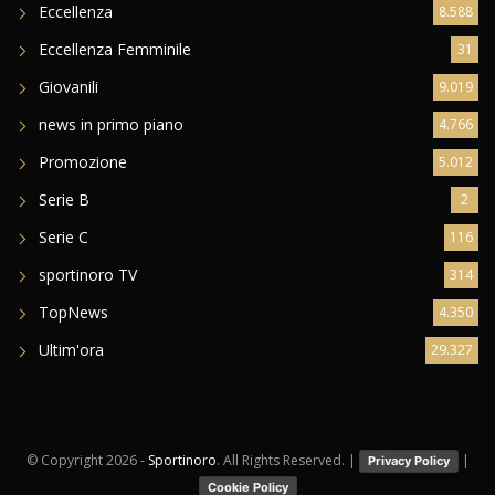
Eccellenza
8.588
Eccellenza Femminile
31
Giovanili
9.019
news in primo piano
4.766
Promozione
5.012
Serie B
2
Serie C
116
sportinoro TV
314
TopNews
4.350
Ultim'ora
29.327
© Copyright
2026 -
Sportinoro
. All Rights Reserved. |
|
Privacy Policy
Cookie Policy