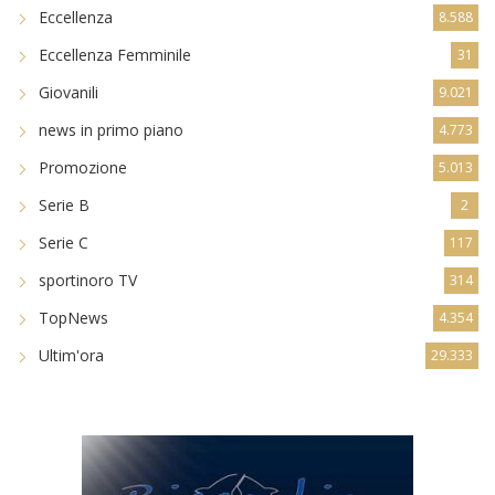
Eccellenza
8.588
Eccellenza Femminile
31
Giovanili
9.021
news in primo piano
4.773
Promozione
5.013
Serie B
2
Serie C
117
sportinoro TV
314
TopNews
4.354
Ultim'ora
29.333