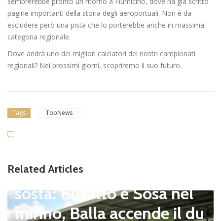
sembrerebbe pronto un ritorno a Fiumicino, dove ha già scritto
pagine importanti della storia degli aeroportuali. Non è da
escludere però una pista che lo porterebbe anche in massima
categoria regionale.
Dove andrà uno dei migliori calciatori dei nostri campionati
regionali? Nei prossimi giorni, scopriremo il suo futuro.
Tags
TopNews
Dilettanti Serie D
Viterbese (Certosa V. Cam
Related Articles
pagnano), mercato senza
sosta: Busatto e Sosa nel
mirino, Balla accende il du