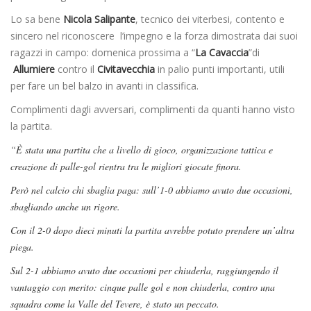
Lo sa bene
Nicola Salipante
, tecnico dei viterbesi, contento e
sincero nel riconoscere l’impegno e la forza dimostrata dai suoi
ragazzi in campo: domenica prossima a “
La Cavaccia
”di
Allumiere
contro il
Civitavecchia
in palio punti importanti, utili
per fare un bel balzo in avanti in classifica.
Complimenti dagli avversari, complimenti da quanti hanno visto
la partita.
“È stata una partita che a livello di gioco, organizzazione tattica e
creazione di palle-gol rientra tra le migliori giocate finora.
Però nel calcio chi sbaglia paga: sull’1-0 abbiamo avuto due occasioni,
sbagliando anche un rigore.
Con il 2-0 dopo dieci minuti la partita avrebbe potuto prendere un’altra
piega.
Sul 2-1 abbiamo avuto due occasioni per chiuderla, raggiungendo il
vantaggio con merito: cinque palle gol e non chiuderla, contro una
squadra come la Valle del Tevere, è stato un peccato.