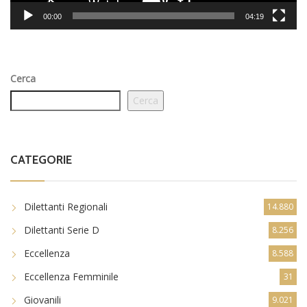
00:00
04:19
Cerca
Cerca
CATEGORIE
Dilettanti Regionali
14.880
Dilettanti Serie D
8.256
Eccellenza
8.588
Eccellenza Femminile
31
Giovanili
9.021