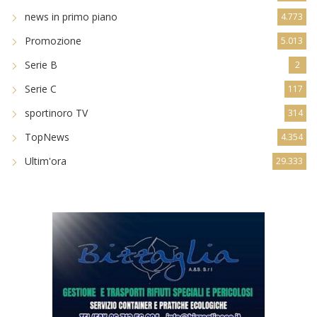
news in primo piano
4.773
Promozione
5.013
Serie B
2
Serie C
117
sportinoro TV
314
TopNews
4.354
Ultim'ora
29.333