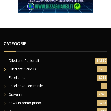
CATEGORIE
Dilettanti Regionali
14.880
Dilettanti Serie D
8.256
Eccellenza
8.588
Eccellenza Femminile
31
Giovanili
9.021
news in primo piano
4.773