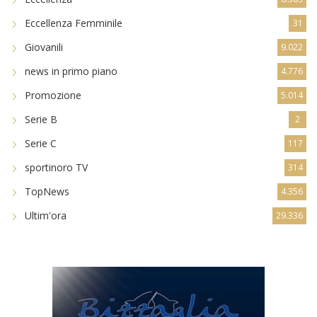
Eccellenza Femminile
31
Giovanili
9.022
news in primo piano
4.776
Promozione
5.014
Serie B
2
Serie C
117
sportinoro TV
314
TopNews
4.356
Ultim'ora
29.336