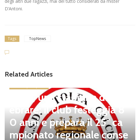
degli altri due ragazzi, mai del tutto considerati da mister
D’Antoni.
Tags
TopNews
Related Articles
news in primo piano
Tolfa, una stagione da cel
ebrare: il club festeggia 8
0 anni e prepara il 25° ca
mpionato regionale conse