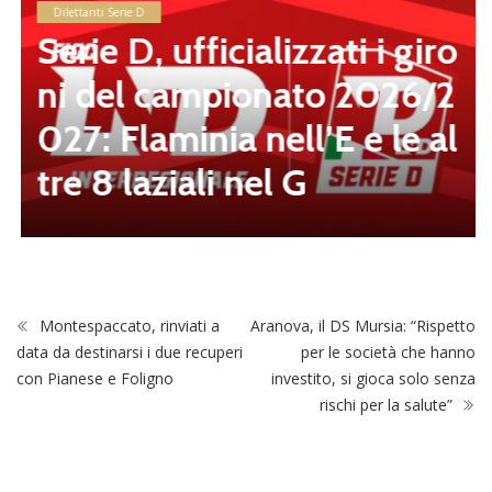
Dilettanti Serie D
Serie D, ufficializzati i giro
ni del campionato 2026/2
027: Flaminia nell’E e le al
tre 8 laziali nel G
Montespaccato, rinviati a
Aranova, il DS Mursia: “Rispetto
data da destinarsi i due recuperi
per le società che hanno
con Pianese e Foligno
investito, si gioca solo senza
rischi per la salute”