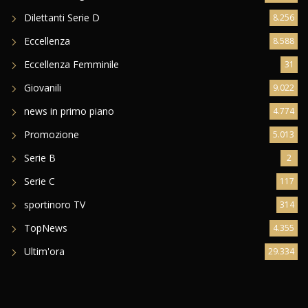
Dilettanti Serie D
8.256
Eccellenza
8.588
Eccellenza Femminile
31
Giovanili
9.022
news in primo piano
4.774
Promozione
5.013
Serie B
2
Serie C
117
sportinoro TV
314
TopNews
4.355
Ultim'ora
29.334