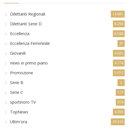
Dilettanti Regionali
14.881
Dilettanti Serie D
8.256
Eccellenza
8.588
Eccellenza Femminile
31
Giovanili
9.022
news in primo piano
4.774
Promozione
5.013
Serie B
2
Serie C
117
sportinoro TV
314
TopNews
4.355
Ultim'ora
29.334