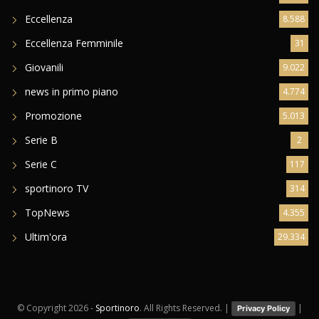
Eccellenza
8.588
Eccellenza Femminile
31
Giovanili
9.022
news in primo piano
4.774
Promozione
5.013
Serie B
2
Serie C
117
sportinoro TV
314
TopNews
4.355
Ultim'ora
29.334
© Copyright
2026 -
Sportinoro
. All Rights Reserved. |
|
Privacy Policy