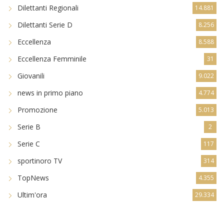
Dilettanti Regionali
14.881
Dilettanti Serie D
8.256
Eccellenza
8.588
Eccellenza Femminile
31
Giovanili
9.022
news in primo piano
4.774
Promozione
5.013
Serie B
2
Serie C
117
sportinoro TV
314
TopNews
4.355
Ultim'ora
29.334