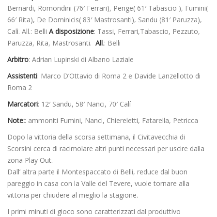
Bernardi, Romondini (76′ Ferrari), Penge( 61′ Tabascio ), Fumini(
66′ Rita), De Dominicis( 83′ Mastrosanti), Sandu (81′ Paruzza),
Calì. All.: Belli
A disposizione
: Tassi, Ferrari,Tabascio, Pezzuto,
Paruzza, Rita, Mastrosanti.
All
.: Belli
Arbitro
: Adrian Lupinski di Albano Laziale
Assistenti
: Marco D’Ottavio di Roma 2 e Davide Lanzellotto di
Roma 2
Marcatori
: 12′ Sandu, 58′ Nanci, 70′ Calí
Note:
: ammoniti Fumini, Nanci, Chiereletti, Fatarella, Petricca
Dopo la vittoria della scorsa settimana, il Civitavecchia di
Scorsini cerca di racimolare altri punti necessari per uscire dalla
zona Play Out.
Dall’ altra parte il Montespaccato di Belli, reduce dal buon
pareggio in casa con la Valle del Tevere, vuole tornare alla
vittoria per chiudere al meglio la stagione.
I primi minuti di gioco sono caratterizzati dal produttivo