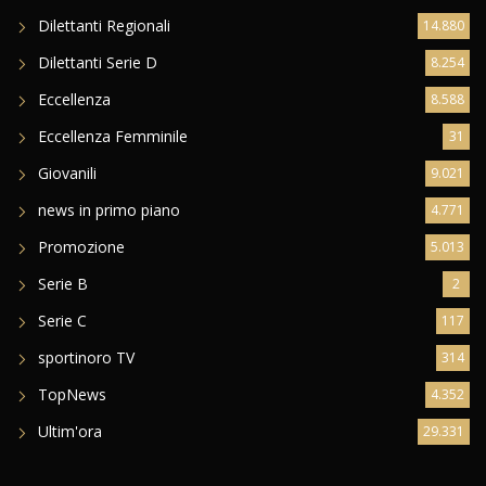
Dilettanti Regionali
14.880
Dilettanti Serie D
8.254
Eccellenza
8.588
Eccellenza Femminile
31
Giovanili
9.021
news in primo piano
4.771
Promozione
5.013
Serie B
2
Serie C
117
sportinoro TV
314
TopNews
4.352
Ultim'ora
29.331