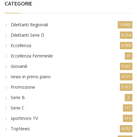
CATEGORIE
Dilettanti Regionali
14.880
Dilettanti Serie D
8.254
Eccellenza
8.588
Eccellenza Femminile
31
Giovanili
9.021
news in primo piano
4.771
Promozione
5.013
Serie B
2
Serie C
117
sportinoro TV
314
TopNews
4.352