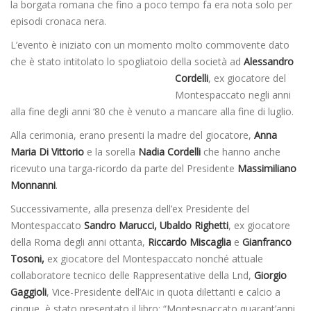
la borgata romana che fino a poco tempo fa era nota solo per
episodi cronaca nera.
L’evento è iniziato con un momento molto commovente dato
che è stato intitolato lo spogliatoio della società ad
Alessandro
Cordelli
, ex giocatore
del
Montespaccato negli anni
alla fine degli anni ‘80 che è venuto a mancare alla fine di luglio.
Alla cerimonia, erano presenti la madre del giocatore,
Anna
Maria Di Vittorio
e la sorella
Nadia Cordelli
che hanno anche
ricevuto una targa-ricordo da parte del Presidente
Massimiliano
Monnanni
.
Successivamente, alla presenza dell’ex Presidente del
Montespaccato
Sandro Marucci,
Ubaldo Righetti
, ex giocatore
della Roma degli anni ottanta,
Riccardo Miscaglia
e
Gianfranco
Tosoni,
ex giocatore del Montespaccato nonché attuale
collaboratore tecnico delle Rappresentative della Lnd,
Giorgio
Gaggioli
, Vice-Presidente dell’Aic in quota dilettanti e calcio a
cinque, è stato presentato il libro: “Montespaccato quarant’anni