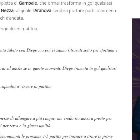
ipletta di
Gambale
, che ormai trasforma in gol qualsiasi
i Nezza
, al quale l’
Aranova
sembra portare particolarmente
tch d’andata.
ione di ieri mattina.
ata subito con Diego ma poi ci siamo ritrovati sotto per sfortuna e
tra, ed anche se in questo momento Diego tramuta in gol qualsiasi
 squadra a vincere la partita.
messo di allungare a più cinque, ma credo sia ancora presto per
i per terra e la giusta umiltà.
erminanti le prossime 4-5 partite per iniziare a tirare le prime