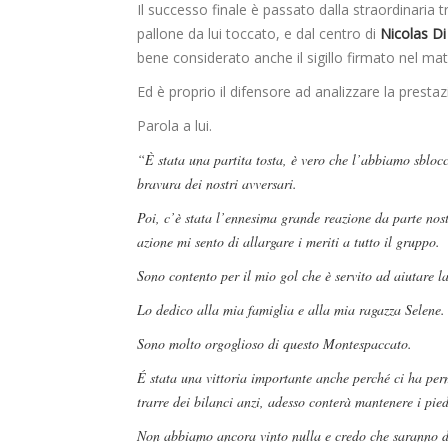
Il successo finale è passato dalla straordinaria tr
pallone da lui toccato, e dal centro di
Nicolas D
bene considerato anche il sigillo firmato nel ma
Ed è proprio il difensore ad analizzare la prestaz
Parola a lui.
“È stata una partita tosta, è vero che l’abbiamo sblocc
bravura dei nostri avversari.
Poi, c’è stata l’ennesima grande reazione da parte nos
azione mi sento di allargare i meriti a tutto il gruppo.
Sono contento per il mio gol che è servito ad aiutare la
Lo dedico alla mia famiglia e alla mia ragazza Selene.
Sono molto orgoglioso di questo Montespaccato.
É stata una vittoria importante anche perché ci ha per
trarre dei bilanci anzi, adesso conterà mantenere i pied
Non abbiamo ancora vinto nulla e credo che saranno det