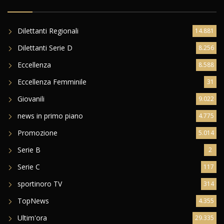
Dilettanti Regionali
14.881
Dilettanti Serie D
8.256
Eccellenza
8.588
Eccellenza Femminile
31
Giovanili
9.022
news in primo piano
4.775
Promozione
5.014
Serie B
2
Serie C
117
sportinoro TV
314
TopNews
4.355
Ultim'ora
29.335