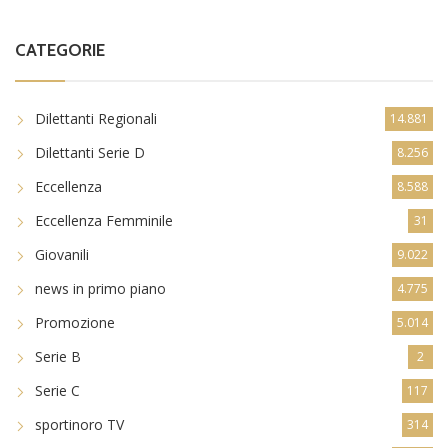
CATEGORIE
Dilettanti Regionali
14.881
Dilettanti Serie D
8.256
Eccellenza
8.588
Eccellenza Femminile
31
Giovanili
9.022
news in primo piano
4.775
Promozione
5.014
Serie B
2
Serie C
117
sportinoro TV
314