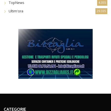
TopNews
4.355
Ultim'ora
29.335
CATEGORIE