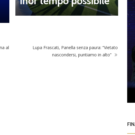
inor tempo possibile”
t
na al
Lupa Frascati, Panella senza paura: “Vietato
nascondersi, puntiamo in alto”
FI