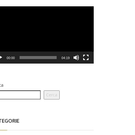
eo
er
00:00
04:19
ca
Cerca
TEGORIE