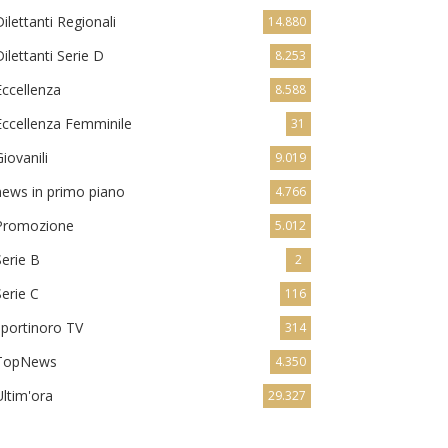
Dilettanti Regionali
14.880
Dilettanti Serie D
8.253
Eccellenza
8.588
Eccellenza Femminile
31
Giovanili
9.019
news in primo piano
4.766
Promozione
5.012
Serie B
2
Serie C
116
sportinoro TV
314
TopNews
4.350
Ultim'ora
29.327