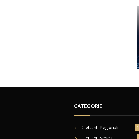
CATEGORIE
Dilettanti Regionali
1
Dilettanti Serie D