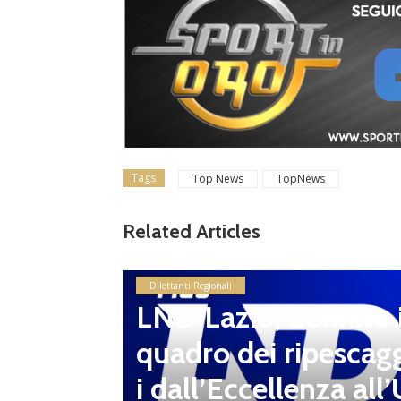
Tags
Top News
TopNews
Related Articles
ssioni
Dilettanti Regionali
o 2026/
LND Lazio, definito i
 sei s
quadro dei ripescag
i dall’Eccellenza all’