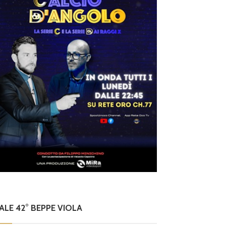
o
o si st
NALE 42° BEPPE VIOLA