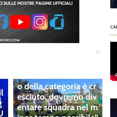
news in primo piano
CA
L’Atletico Capranica
ha iniziato la prepara
zione agli ordini di m
ister Nardecchia. Il D
G Calabrese: “Il livell
E
o della categoria è cr
I
l
esciuto, dovremo div
n
g
entare squadra nel m
t
U