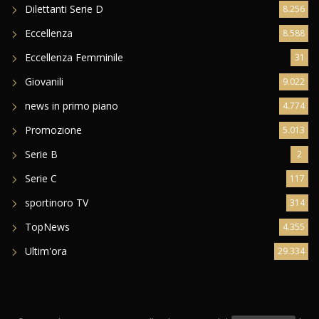
Dilettanti Serie D
8.256
Eccellenza
8.588
Eccellenza Femminile
31
Giovanili
9.022
news in primo piano
4.774
Promozione
5.013
Serie B
2
Serie C
117
sportinoro TV
314
TopNews
4.355
Ultim'ora
29.334