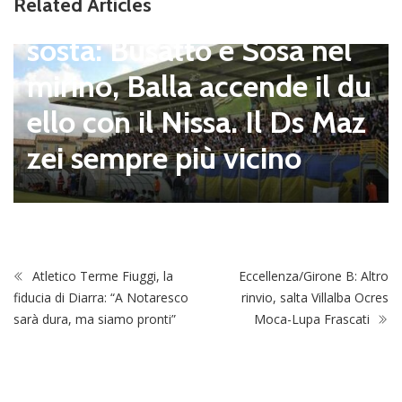
Related Articles
pagnano), mercato senza
sosta: Busatto e Sosa nel
mirino, Balla accende il du
ello con il Nissa. Il Ds Maz
zei sempre più vicino
Atletico Terme Fiuggi, la
Eccellenza/Girone B: Altro
fiducia di Diarra: “A Notaresco
rinvio, salta Villalba Ocres
sarà dura, ma siamo pronti”
Moca-Lupa Frascati