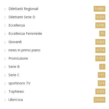
Dilettanti Regionali
14.881
Dilettanti Serie D
8.256
Eccellenza
8.588
Eccellenza Femminile
31
Giovanili
9.022
news in primo piano
4.774
Promozione
5.013
Serie B
2
Serie C
117
sportinoro TV
314
TopNews
4.355
Ultim'ora
29.334