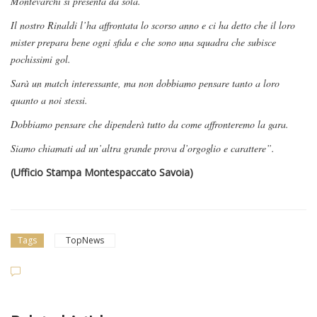
Montevarchi si presenta da sola.
Il nostro Rinaldi l’ha affrontata lo scorso anno e ci ha detto che il loro
mister prepara bene ogni sfida e che sono una squadra che subisce
pochissimi gol.
Sarà un match interessante, ma non dobbiamo pensare tanto a loro
quanto a noi stessi.
Dobbiamo pensare che dipenderà tutto da come affronteremo la gara.
Siamo chiamati ad un’altra grande prova d’orgoglio e carattere”.
(Ufficio Stampa Montespaccato Savoia)
Tags
TopNews
Dilettanti Serie D
Viterbese (Certosa V. Cam