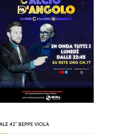
NALE 42° BEPPE VIOLA
news in primo pian
ltim'ora