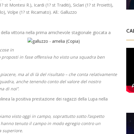
st Montesi R.), Icardi (1? st Traditi), Siclari (1? st Proietti),
o), Volpe (1? st Ricamato). All.: Galluzzo
CA
della vittoria nella prima amichevole stagionale giocata a
cose in
proposti in fase offensiva ho visto una squadra ben
 piacere, ma al di là del risultato – che conta relativamente
squadra, anche tenendo conto del valore del nostro
ma di noi”
.
linea la positiva prestazione dei ragazzi della Lupa nella
iamo visto oggi in campo, soprattutto sotto l’aspetto
i hanno tenuto il campo in modo egregio contro un
ia superiore.