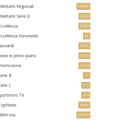
Dilettanti Regionali
14.882
Dilettanti Serie D
8.256
Eccellenza
8.589
Eccellenza Femminile
31
Giovanili
9.022
news in primo piano
4.776
Promozione
5.014
Serie B
2
Serie C
117
sportinoro TV
314
TopNews
4.356
Ultim'ora
29.336