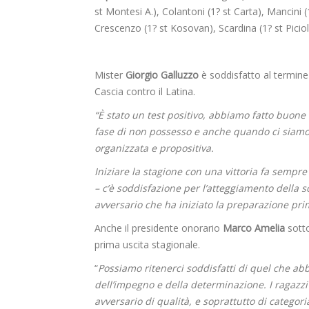
st Montesi A.), Colantoni (1? st Carta), Mancini (1? 
Crescenzo (1? st Kosovan), Scardina (1? st Picioll
Mister
Giorgio Galluzzo
è soddisfatto al termine 
Cascia contro il Latina.
“È stato un test positivo, abbiamo fatto buone 
fase di non possesso e anche quando ci siamo 
organizzata e propositiva.
Iniziare la stagione con una vittoria fa sempre
– c’è soddisfazione per l’atteggiamento della 
avversario che ha iniziato la preparazione pri
Anche il presidente onorario
Marco Amelia
sotto
prima uscita stagionale.
“
Possiamo ritenerci soddisfatti di quel che abb
dell’impegno e della determinazione. I ragazz
avversario di qualità, e soprattutto di categor