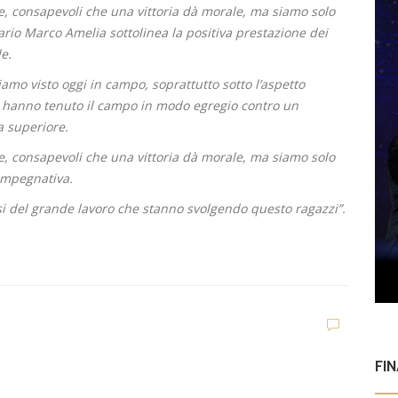
e, consapevoli che una vittoria dà morale, ma siamo solo
rario Marco Amelia sottolinea la positiva prestazione dei
e.
amo visto oggi in campo, soprattutto sotto l’aspetto
i hanno tenuto il campo in modo egregio contro un
ia superiore.
e, consapevoli che una vittoria dà morale, ma siamo solo
 impegnativa.
si del grande lavoro che stanno svolgendo questo ragazzi”.
FI
i
U