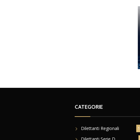
CATEGORIE
Dilettanti Regionali
1
Dilettanti Serie D