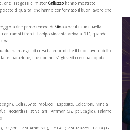
, anzi. I ragazzi di mister
Galluzzo
hanno mostrato
 giocate di qualità, che hanno confermato il buon lavoro che
reggio a fine primo tempo di
Minala
per il Latina. Nella
 entrambi i fronti. Il colpo vincente arriva al 91?, quando
 Lupa.
quadra ha margini di crescita enormi che il buon lavoro dello
n la preparazione, che riprenderà giovedì con una doppia
uscagin), Celli (35? st Paolucci), Esposito, Calderoni, Minala
lifu), Ricciardi (1? st Valiani), Ammari (32? pt Scaglia), Talamo
no
i), Baylon (1? st Ammirati), De Gol (1? st Mazzei), Petta (1?