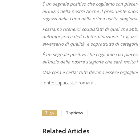
È un segnale positivo che cogliamo con piacer
all’inizio della nostra Anche il presidente ono
ragazzi della Lupa nella prima uscita stagional
Possiamo ritenerci soddisfatti di quel che abbi
dell’impegno e della determinazione. I ragazz
avversario di qualità, e soprattutto di categor
È un segnale positivo che cogliamo con piacer
all’inizio della nostra stagione che sarà molto
Una cosa è certa: tutti devono essere orgoglio
fonte: Lupacastelliromani.it
tosa V.
 merca
: Busat
Tags
TopNews
mirino,
Dilettanti Serie D
Related Articles
Serie D, ufficializzat
il duell