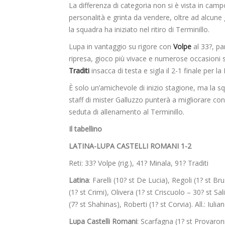
La differenza di categoria non si è vista in campo
personalità e grinta da vendere, oltre ad alcune
la squadra ha iniziato nel ritiro di Terminillo.
Lupa in vantaggio su rigore con
Volpe
al 33?, pa
ripresa, gioco più vivace e numerose occasioni su
Traditi
insacca di testa e sigla il 2-1 finale per la
È solo un’amichevole di inizio stagione, ma la s
staff di mister Galluzzo punterà a migliorare co
seduta di allenamento al Terminillo.
Il tabellino
LATINA-LUPA CASTELLI ROMANI 1-2
Reti: 33? Volpe (rig.), 41? Minala, 91? Traditi
Latina
: Farelli (10? st De Lucia), Regoli (1? st Br
(1? st Crimi), Olivera (1? st Criscuolo – 30? st Sa
(7? st Shahinas), Roberti (1? st Corvia). All.: Iulia
Lupa Castelli Romani
: Scarfagna (1? st Provaron