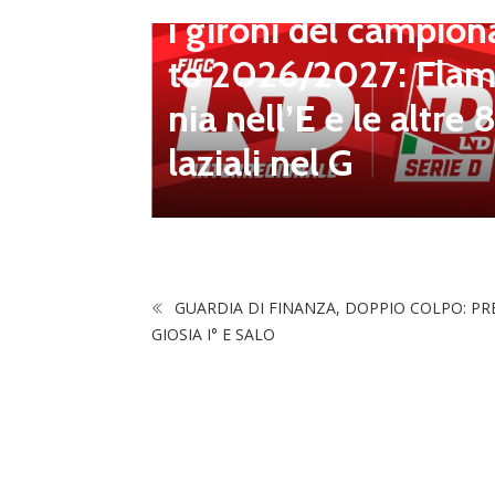
i gironi del campion
 Il Ds M
to 2026/2027: Flam
iù vici
nia nell’E e le altre 
laziali nel G
GUARDIA DI FINANZA, DOPPIO COLPO: PRE
GIOSIA I° E SALO