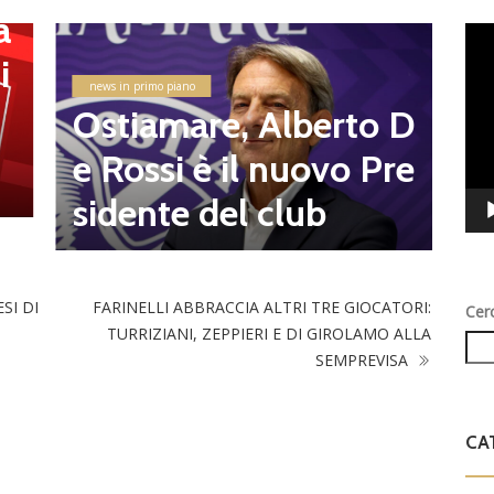
G
a
Vid
v
i
Play
e
news in primo piano
8
Ostiamare, Alberto D
d
e Rossi è il nuovo Pre
l
sidente del club
SI DI
FARINELLI ABBRACCIA ALTRI TRE GIOCATORI:
Cer
TURRIZIANI, ZEPPIERI E DI GIROLAMO ALLA
SEMPREVISA
CA