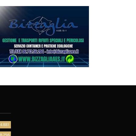
4.881
8.256