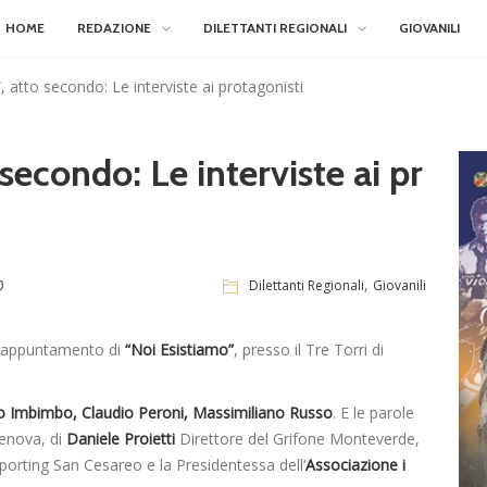
HOME
REDAZIONE
DILETTANTI REGIONALI
GIOVANILI
, atto secondo: Le interviste ai protagonisti
secondo: Le interviste ai pr
,
0
Dilettanti Regionali
Giovanili
o appuntamento di
“Noi Esistiamo”
, presso il Tre Torri di
o Imbimbo, Claudio Peroni, Massimiliano Russo
. E le parole
renova, di
Daniele Proietti
Direttore del Grifone Monteverde,
porting San Cesareo e la Presidentessa dell’
Associazione i