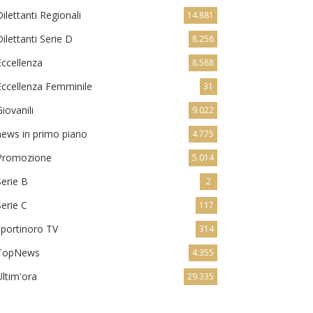
Dilettanti Regionali
14.881
Dilettanti Serie D
8.256
Eccellenza
8.588
Eccellenza Femminile
31
Giovanili
9.022
news in primo piano
4.775
Promozione
5.014
Serie B
2
Serie C
117
sportinoro TV
314
TopNews
4.355
Ultim'ora
29.335