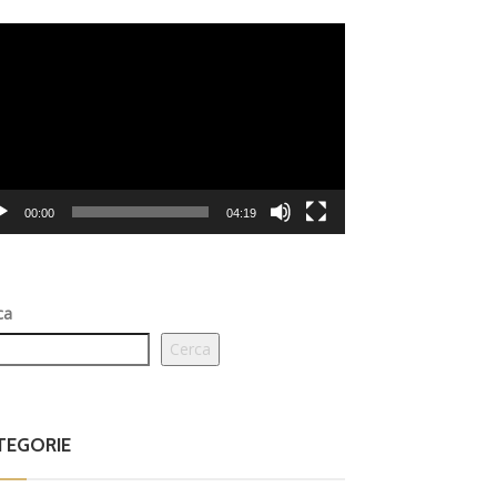
eo
er
00:00
04:19
ca
Cerca
TEGORIE