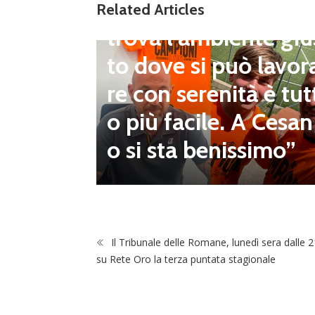
Maggese: “Quando s
Related Articles
trova l’ambiente giu
to dove si può lavor
inito il
re con serenità è tut
pescagg
o più facile. A Cesan
za all’U
o si sta benissimo”
Il Tribunale delle Romane, lunedì sera dalle 2
su Rete Oro la terza puntata stagionale