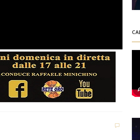
CA
t
G
D
o