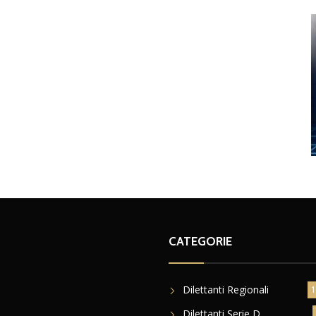
CATEGORIE
Dilettanti Regionali
1
Dilettanti Serie D