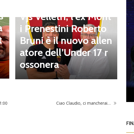
e
i
Giovanili
o
s
Vjs Velletri, l’ex Mont
c
a
i Prenestini Roberto
p
t
Bruni è il nuovo allen
d
atore dell’Under 17 r
e
ossonera
1:00
Ciao Claudio, ci mancherai…
FI