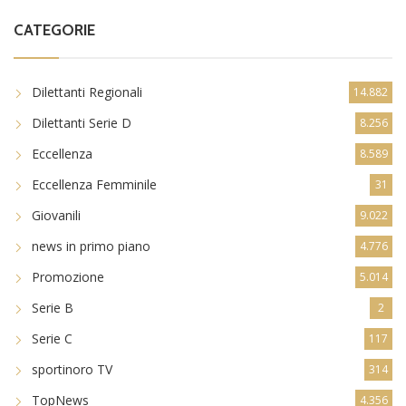
CATEGORIE
Dilettanti Regionali
14.882
Dilettanti Serie D
8.256
Eccellenza
8.589
Eccellenza Femminile
31
Giovanili
9.022
news in primo piano
4.776
Promozione
5.014
Serie B
2
Serie C
117
sportinoro TV
314
TopNews
4.356