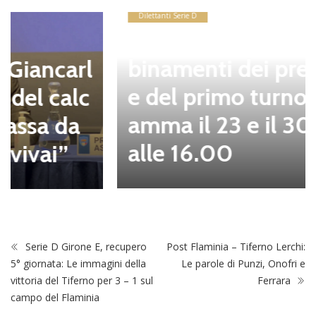
Dilettanti Serie D
Coppa Italia Serie D, gli ab
binamenti dei preliminari
e del primo turno in progr
amma il 23 e il 30 agosto
alle 16.00
Serie D Girone E, recupero
Post Flaminia – Tiferno Lerchi:
5° giornata: Le immagini della
Le parole di Punzi, Onofri e
vittoria del Tiferno per 3 – 1 sul
Ferrara
campo del Flaminia