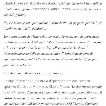
dibattutti nella mattinata di sabato: “
L’ultimo incontro è stato utile a
ribadire il progetto
– esordisce Claudio Peroni –
che ripetiamo essere
non belligerante.
Noi Esistiamo è nato per tutelare i nostri diritti, un supporto per risolvere
i problemi nati dalla pandemia.
Sono state stilate due lettere dall’avvocato Ferranti: una da parte delle
società sportive che chiedono i rimborsi di quote assicurative, di iscrizioni
e di tesseramenti; una da parte degli allenatori che chiedono il
ridimensionamento delle quote associative, l’ istituzione di corsi di
aggiornamento gratuiti e l’abbassamento delle quote di iscrizione per i
prossimi corsi tecnici.
In sintesi, una tutela per i nostri investimenti”.
Le due lettere sono ancora a dispozione presso il centro
sportivo Qualcio di via Marco Stazio Prisco: “
Le due istanze saranno
spedite in Federazione nella giornata di sabato: sono disponibili presso il
nostro centro sportivo o, in alternativa, possono essere firmate tramite
una delega e-mail all’indirizzo
noiesistiamo.2020@libero.it
. Chiunque