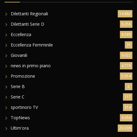
Dilettanti Regionali
14.882
Dilettanti Serie D
8.256
Eccellenza
8.589
Eccellenza Femminile
31
Giovanili
9.022
news in primo piano
4.776
Promozione
5.014
Serie B
2
Serie C
117
sportinoro TV
314
TopNews
4.356
Ultim'ora
29.336