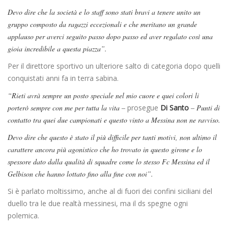
Devo dire che la società e lo staff sono stati bravi a tenere unito un
gruppo composto da ragazzi eccezionali e che meritano un grande
applauso per averci seguito passo dopo passo ed aver regalato così una
gioia incredibile a questa piazza”.
Per il direttore sportivo un ulteriore salto di categoria dopo quelli
conquistati anni fa in terra sabina.
“Rieti avrà sempre un posto speciale nel mio cuore e quei colori li
porterò sempre con me per tutta la vita –
prosegue
Di Santo
– Punti di
contatto tra quei due campionati e questo vinto a Messina non ne ravviso.
Devo dire che questo è stato il più difficile per tanti motivi, non ultimo il
carattere ancora più agonistico che ho trovato in questo girone e lo
spessore dato dalla qualità di squadre come lo stesso Fc Messina ed il
Gelbison che hanno lottato fino alla fine con noi”.
Si è parlato moltissimo, anche al di fuori dei confini siciliani del
duello tra le due realtà messinesi, ma il ds spegne ogni
polemica.