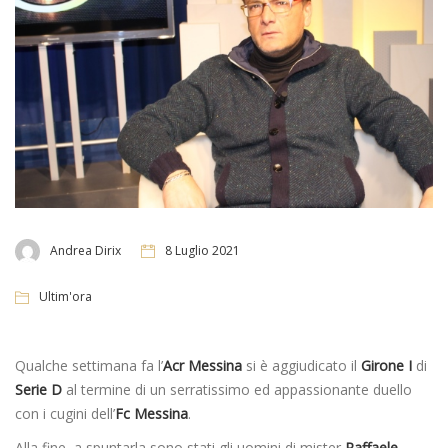
Andrea Dirix
8 Luglio 2021
Ultim'ora
Qualche settimana fa l’
Acr Messina
si è aggiudicato il
Girone I
di
Serie D
al termine di un serratissimo ed appassionante duello
con i cugini dell’
Fc
Messina
.
Alla fine, a spuntarla sono stati gli uomini di mister
Raffaele