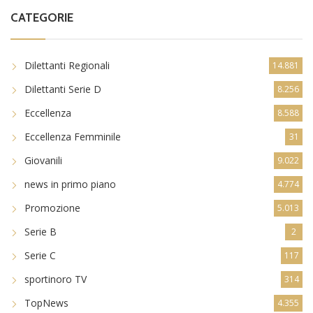
CATEGORIE
Dilettanti Regionali
14.881
Dilettanti Serie D
8.256
Eccellenza
8.588
Eccellenza Femminile
31
Giovanili
9.022
news in primo piano
4.774
Promozione
5.013
Serie B
2
Serie C
117
sportinoro TV
314
TopNews
4.355