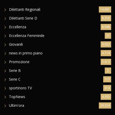
Dilettanti Regionali
14.881
Dilettanti Serie D
8.256
Eccellenza
8.588
Eccellenza Femminile
31
Giovanili
9.022
news in primo piano
4.774
Promozione
5.013
Serie B
2
Serie C
117
sportinoro TV
314
TopNews
4.355
Ultim'ora
29.334