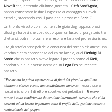
Novelli
che, battendo all’ultima giornata il
Città Sant’Agata
,
hanno conservato le due lunghezze di vantaggio sui rivali
cittadini, staccando così il pass per la prossima
Serie C
.
Un trionfo vissuto con incontenibile gioia dagli appassionati
tifosi giallorossi che così, dopo quasi un lustro di purgatorio tra i
dilettanti, potranno tornare a respirare l’aria del professionismo.
Tra gli artefici principali della conquista del torneo c’è anche una
vecchia e cara conoscenza del calcio laziale, quel
Pierluigi Di
Santo
che in passato aveva legato il proprio nome al
Rieti
,
condotto in due diverse occasioni in
Lega Pro
nel recente
passato.
“Per me era la prima esperienza al di fuori dei gironi ai quali ero
abituato e vincere è stata una soddisfazione immensa –
esordisce ai
nostri microfoni il direttore sportivo dei peloritani
– Il nostro
torneo è stato condizionato da continue interruzioni, elemento che ci ha
costretti ad un lavoro importante sotto il profilo della gestione tecnica e
motivazionale del gruppo.