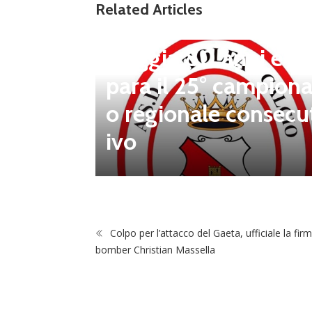
Tolfa, una stagione 
Related Articles
a celebrare: il club f
steggia 80 anni e pr
para il 25° campiona
 porta d
o regionale consecu
na Luca
ivo
Colpo per l’attacco del Gaeta, ufficiale la fir
bomber Christian Massella