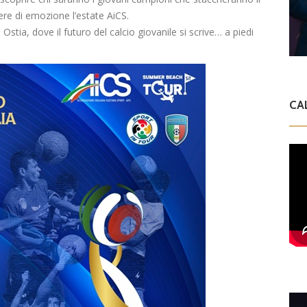
dere di emozione l’estate AiCS.
stia, dove il futuro del calcio giovanile si scrive… a piedi
CA