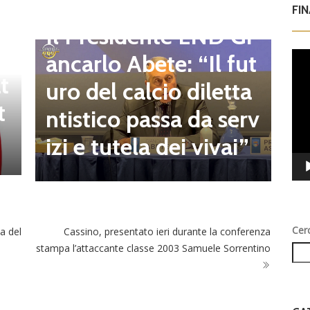
d
C
FI
Dilettanti Regionali
e
g
Il Presidente LND Gi
e
r
ancarlo Abete: “Il fut
Vid
Play
t
o
uro del calcio diletta
t
a
ntistico passa da serv
a
izi e tutela dei vivai”
Cer
ma del
Cassino, presentato ieri durante la conferenza
stampa l’attaccante classe 2003 Samuele Sorrentino