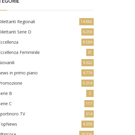
TEGORIE
Dilettanti Regionali
14.882
Dilettanti Serie D
8.256
Eccellenza
8.589
Eccellenza Femminile
31
Giovanili
9.022
news in primo piano
4.776
Promozione
5.014
Serie B
2
Serie C
117
sportinoro TV
314
TopNews
4.356
Ultim'ora
29.336