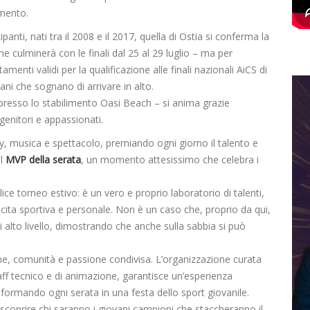
imento.
panti, nati tra il 2008 e il 2017, quella di Ostia si conferma la
he culminerà con le finali dal 25 al 29 luglio – ma per
amenti validi per la qualificazione alle finali nazionali AiCS di
ani che sognano di arrivare in alto.
a presso lo stabilimento Oasi Beach – si anima grazie
 genitori e appassionati.
y, musica e spettacolo, premiando ogni giorno il talento e
al
MVP della serata
, un momento attesissimo che celebra i
e torneo estivo: è un vero e proprio laboratorio di talenti,
scita sportiva e personale. Non è un caso che, proprio da qui,
di alto livello, dimostrando che anche sulla sabbia si può
ne, comunità e passione condivisa. L’organizzazione curata
taff tecnico e di animazione, garantisce un’esperienza
asformando ogni serata in una festa dello sport giovanile.
er scoprire chi saranno i giovani campioni che staccheranno il