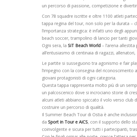
un percorso di passione, competizione e divert
Con 78 squadre iscritte e oltre 1100 atleti parteci
tappa regina del tour, non solo per la durata – c
l’importanza strategica: è infatti uno degli appunt
beach soccer, trampolino di lancio per tanti giov
Ogni sera, la
SiT Beach World
– l’arena allestit
all’entusiasmo di centinaia di ragazzi, allenatori,
Le partite si susseguono tra agonismo e fair pla
l’impegno con la consegna del riconoscimento 
giovani protagonisti di ogni categoria.
Questa tappa rappresenta molto più di un semplic
un palcoscenico dove si incrociano storie di cre
alcuni atleti abbiano spiccato il volo verso club 
costruire un percorso di qualità.
Il Summer Beach Tour di Ostia è anche inclusio
da
Sport in Tour e AiCS
, con il supporto dello s
coinvolgente e sicura per tutti i partecipanti, tr
Con le finali ormai alle porte, cresce l’attesa p