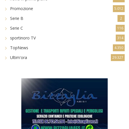
Promozione
5.012
Serie B
2
Serie C
116
sportinoro TV
314
TopNews
4.350
Ultim'ora
29.327