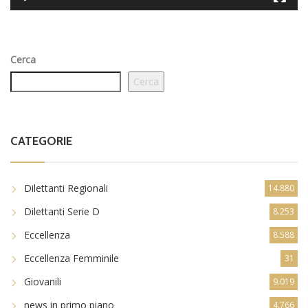
Cerca
Cerca
CATEGORIE
Dilettanti Regionali
14.880
Dilettanti Serie D
8.253
Eccellenza
8.588
Eccellenza Femminile
31
Giovanili
9.019
news in primo piano
4.766