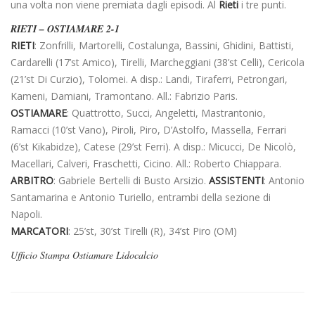
una volta non viene premiata dagli episodi. Al
Rieti
i tre punti.
RIETI – OSTIAMARE 2-1
RIETI
: Zonfrilli, Martorelli, Costalunga, Bassini, Ghidini, Battisti,
Cardarelli (17’st Amico), Tirelli, Marcheggiani (38’st Celli), Cericola
(21’st Di Curzio), Tolomei. A disp.: Landi, Tiraferri, Petrongari,
Kameni, Damiani, Tramontano. All.: Fabrizio Paris.
OSTIAMARE
: Quattrotto, Succi, Angeletti, Mastrantonio,
Ramacci (10’st Vano), Piroli, Piro, D’Astolfo, Massella, Ferrari
(6’st Kikabidze), Catese (29’st Ferri). A disp.: Micucci, De Nicolò,
Macellari, Calveri, Fraschetti, Cicino. All.: Roberto Chiappara.
ARBITRO
: Gabriele Bertelli di Busto Arsizio.
ASSISTENTI
: Antonio
Santamarina e Antonio Turiello, entrambi della sezione di
Napoli.
MARCATORI
: 25’st, 30’st Tirelli (R), 34’st Piro (OM)
Ufficio Stampa Ostiamare Lidocalcio