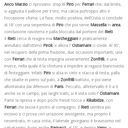
Anco Marzio
ci riprovano: stop di
Piro
per
Ferrari
che, dal limite,
si aggiusta il pallone per il tiro, ma calcia purtroppo alto e
l’occasione sfuma. La fase, molto positiva, dell’Ostia si conclude
al 18′ con una serpentina di
Piro
che poi serve
Massella
in
area
,
conclusione rasoterra e palla bloccata dal portiere del
Rieti
.
Il
Rieti
cerca di reagire ma
Marcheggiani
è praticamente
annullato dall’ottimo
Piroli
, e allora l’
Ostiamare
ci crede. Al 45′,
nel recupero della prima frazione, due occasioni importanti, una
con
Ferrari
che di testa impegna severamente
Zonfrilli
, e una
invece, nella quale è la sfortuna a impedire ai ragazzi biancoviola
di festeggiare. Infatti
Piro
si alza in cielo e stacca di testa, palla
che sbatte in pieno sul palo, a
Zonfrilli
battuto, e poi viene
allontanata dai difensori di
Paris
. Peccato, all’intervallo è 0 a 0
anche se in campo, per larghi tratti, si è vista solo l’
Ostiamare
.
Parte la ripresa e dopo pochi minuti tocca a
Kikabidze
, con
Ferrari
che lascia il posto al compagno. Il
Rieti
sembra più
incisivo e ci prova con un’azione avvolgente, ma proprio il
neoentrato, in casa ostia, il laterale georgiano è bravissimo nel
salvataggio. Fuori anche
Ramacci
, al 10′, e dentro
Vano,
a