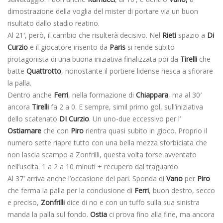
dimostrazione della voglia del mister di portare via un buon
risultato dallo stadio reatino.
Al 21′, però, il cambio che risulterà decisivo. Nel
Rieti
spazio a
Di
Curzio
e il giocatore inserito da
Paris
si rende subito
protagonista di una buona iniziativa finalizzata poi da
Tirelli
che
batte
Quattrotto
, nonostante il portiere lidense riesca a sfiorare
la palla.
Dentro anche
Ferri
, nella formazione di
Chiappara
, ma al 30′
ancora
Tirelli
fa 2 a 0. E sempre, simil primo gol, sull’iniziativa
dello scatenato
DI Curzio
. Un uno-due eccessivo per l’
Ostiamare
che con
Piro
rientra quasi subito in gioco. Proprio il
numero sette riapre tutto con una bella mezza sforbiciata che
non lascia scampo a Zonfrilli, questa volta forse avventato
nell’uscita. 1 a 2 a 10 minuti + recupero dal traguardo.
Al 37′ arriva anche l’occasione del pari. Sponda di
Vano
per
Piro
che ferma la palla per la conclusione di
Ferri
, buon destro, secco
e preciso,
Zonfrilli
dice di no e con un tuffo sulla sua sinistra
manda la palla sul fondo.
Ostia
ci prova fino alla fine, ma ancora