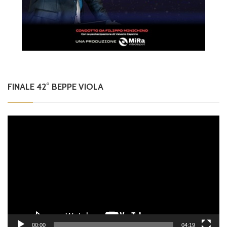
FINALE 42° BEPPE VIOLA
Video
Player
00:00
04:19