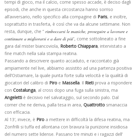
tempi di gioco, ma il calcio, come spesso accade, è deciso dagli
episodi, che anche in questa circostanza hanno sorriso
all’avversario, nello specifico alla compagine di
Paris
, e inoltre,
soprattutto in trasferta, è così che va da alcune settimane. Non
resta, dunque, che ”
rimboccarsi le maniche, proseguire a lavorare e
continuare a migliorarsi e a dare di più
“, come sottolineato a fine
gara dal mister biancoviola,
Roberto Chiappara
, intervistato a
fine match nella sala stampa reatina.
Passando a descrivere quanto accaduto, e raccontato già
ampiamente nel live, abbiamo assistito ad una partenza positiva
dell’Ostiamare, la quale punta forte sulla velocità e la qualità di
giocatori del calibro di
Piro
e
Massella
. Il
Rieti
prova a rispondere
con
Costalunga
, al cross dopo una fuga sulla sinistra, ma
Angeletti
è decisivo nel salvataggio, sul secondo palo. Dal
corner che ne deriva, palla tesa in area,
Quattrotto
smanaccia
con efficacia.
Al 13′, invece, è
Piro
a mettere in difficoltà la difesa reatina, ma
Zonfrilli si tuffa ed allontana con bravura la punizione insidiosa
del numero sette lidense. Passano tre minuti e i ragazzi dell’