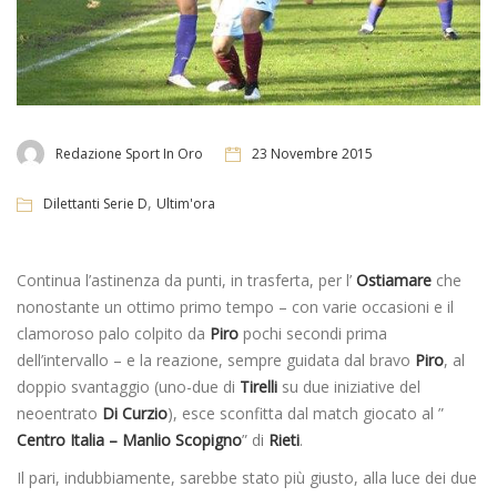
Redazione Sport In Oro
23 Novembre 2015
,
Dilettanti Serie D
Ultim'ora
Continua l’astinenza da punti, in trasferta, per l’
Ostiamare
che
nonostante un ottimo primo tempo – con varie occasioni e il
clamoroso palo colpito da
Piro
pochi secondi prima
dell’intervallo – e la reazione, sempre guidata dal bravo
Piro
, al
doppio svantaggio (uno-due di
Tirelli
su due iniziative del
neoentrato
Di Curzio
), esce sconfitta dal match giocato al ”
Centro Italia – Manlio Scopigno
” di
Rieti
.
Il pari, indubbiamente, sarebbe stato più giusto, alla luce dei due