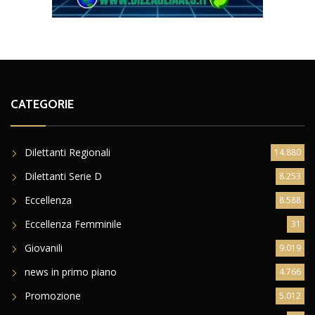
CATEGORIE
Dilettanti Regionali
14.880
Dilettanti Serie D
8.253
Eccellenza
8.588
Eccellenza Femminile
31
Giovanili
9.019
news in primo piano
4.766
Promozione
5.012