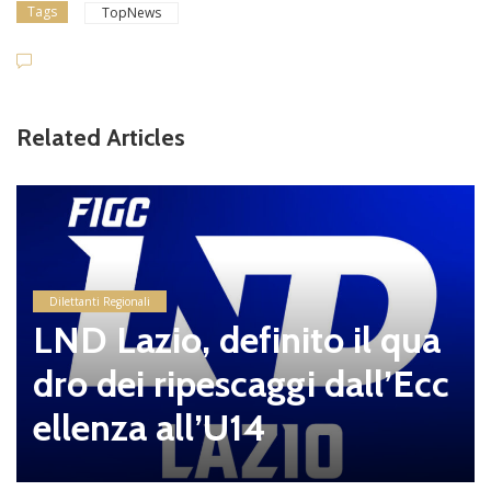
Tags
TopNews
Related Articles
Dilettanti Regionali
LND Lazio, definito il qua
dro dei ripescaggi dall’Ecc
ellenza all’U14