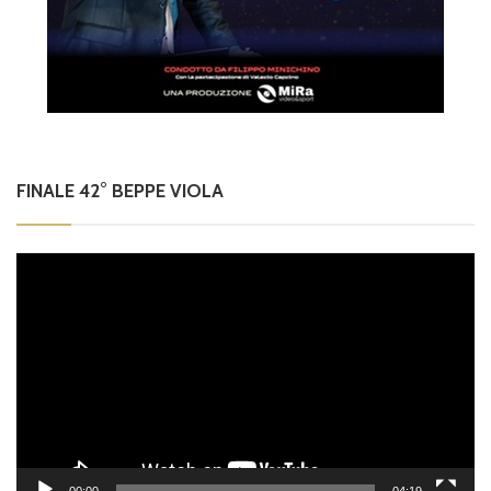
FINALE 42° BEPPE VIOLA
Video
Player
00:00
04:19