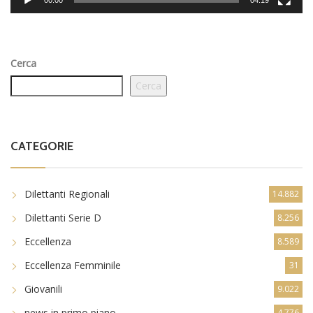
Cerca
Cerca
CATEGORIE
Dilettanti Regionali
14.882
Dilettanti Serie D
8.256
Eccellenza
8.589
Eccellenza Femminile
31
Giovanili
9.022
news in primo piano
4.776