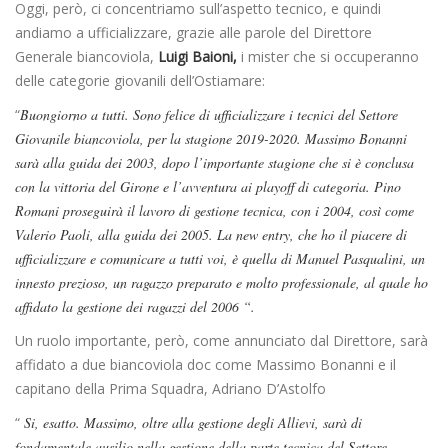
Oggi, però, ci concentriamo sull’aspetto tecnico, e quindi
andiamo a ufficializzare, grazie alle parole del Direttore
Generale biancoviola,
Luigi Baioni,
i mister che si occuperanno
delle categorie giovanili dell’Ostiamare:
“
Buongiorno a tutti. Sono felice di ufficializzare i tecnici del Settore
Giovanile biancoviola, per la stagione 2019-2020. Massimo Bonanni
sarà alla guida dei 2003, dopo l’importante stagione che si è conclusa
con la vittoria del Girone e l’avventura ai playoff di categoria. Pino
Romani proseguirà il lavoro di gestione tecnica, con i 2004, così come
Valerio Paoli, alla guida dei 2005. La new entry, che ho il piacere di
ufficializzare e comunicare a tutti voi, è quella di Manuel Pasqualini, un
innesto prezioso, un ragazzo preparato e molto professionale, al quale ho
affidato la gestione dei ragazzi del 2006 “.
Un ruolo importante, però, come annunciato dal Direttore, sarà
affidato a due biancoviola doc come Massimo Bonanni e il
capitano della Prima Squadra, Adriano D’Astolfo
“
Si, esatto. Massimo, oltre alla gestione degli Allievi, sarà di
fondamentale ausilio nella gestione della parte tecnica del Settore