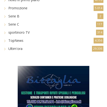
Promozione
5.014
Serie B
2
Serie C
117
sportinoro TV
314
TopNews
4.356
Ultim'ora
29.336