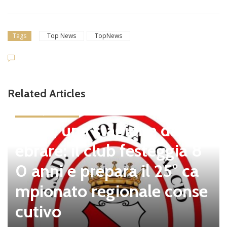
Tags
Top News
TopNews
Related Articles
news in primo piano
Tolfa, una stagione da cel
ebrare: il club festeggia 8
0 anni e prepara il 25° ca
mpionato regionale conse
cutivo