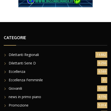
CATEGORIE
Dilettanti Regionali
14.882
Dilettanti Serie D
8.256
Eccellenza
8.589
Eccellenza Femminile
31
Giovanili
9.022
news in primo piano
4.776
Promozione
5.014