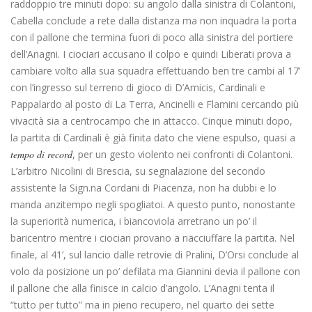
raddoppio tre minuti dopo: su angolo dalla sinistra di Colantoni,
Cabella conclude a rete dalla distanza ma non inquadra la porta
con il pallone che termina fuori di poco alla sinistra del portiere
dell’Anagni. I ciociari accusano il colpo e quindi Liberati prova a
cambiare volto alla sua squadra effettuando ben tre cambi al 17’
con l’ingresso sul terreno di gioco di D’Amicis, Cardinali e
Pappalardo al posto di La Terra, Ancinelli e Flamini cercando più
vivacità sia a centrocampo che in attacco. Cinque minuti dopo,
la partita di Cardinali è già finita dato che viene espulso, quasi a
tempo di record
, per un gesto violento nei confronti di Colantoni.
L’arbitro Nicolini di Brescia, su segnalazione del secondo
assistente la Sign.na Cordani di Piacenza, non ha dubbi e lo
manda anzitempo negli spogliatoi. A questo punto, nonostante
la superiorità numerica, i biancoviola arretrano un po’ il
baricentro mentre i ciociari provano a riacciuffare la partita. Nel
finale, al 41’, sul lancio dalle retrovie di Pralini, D’Orsi conclude al
volo da posizione un po’ defilata ma Giannini devia il pallone con
il pallone che alla finisce in calcio d’angolo. L’Anagni tenta il
“tutto per tutto” ma in pieno recupero, nel quarto dei sette