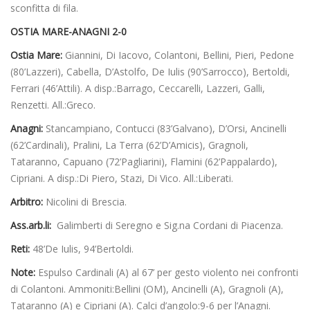
sconfitta di fila.
OSTIA MARE-ANAGNI 2-0
Ostia Mare:
Giannini, Di Iacovo, Colantoni, Bellini, Pieri, Pedone
(80’Lazzeri), Cabella, D’Astolfo, De Iulis (90’Sarrocco), Bertoldi,
Ferrari (46’Attili). A disp.:Barrago, Ceccarelli, Lazzeri, Galli,
Renzetti. All.:Greco.
Anagni:
Stancampiano, Contucci (83’Galvano), D’Orsi, Ancinelli
(62’Cardinali), Pralini, La Terra (62’D’Amicis), Gragnoli,
Tataranno, Capuano (72’Pagliarini), Flamini (62’Pappalardo),
Cipriani. A disp.:Di Piero, Stazi, Di Vico. All.:Liberati.
Arbitro:
Nicolini di Brescia.
Ass.arb.li:
Galimberti di Seregno e Sig.na Cordani di Piacenza.
Reti:
48’De Iulis, 94’Bertoldi.
Note:
Espulso Cardinali (A) al 67’ per gesto violento nei confronti
di Colantoni. Ammoniti:Bellini (OM), Ancinelli (A), Gragnoli (A),
Tataranno (A) e Cipriani (A). Calci d’angolo:9-6 per l’Anagni.