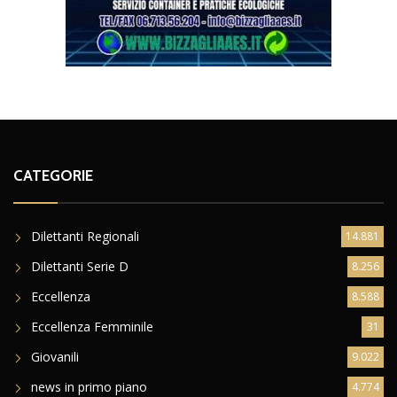
CATEGORIE
Dilettanti Regionali
14.881
Dilettanti Serie D
8.256
Eccellenza
8.588
Eccellenza Femminile
31
Giovanili
9.022
news in primo piano
4.774