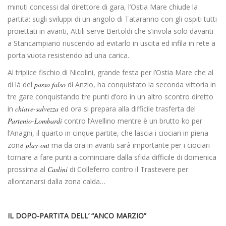
minuti concessi dal direttore di gara, l’Ostia Mare chiude la
partita: sugli sviluppi di un angolo di Tataranno con gli ospiti tutti
proiettati in avanti, Attili serve Bertoldi che s’invola solo davanti
a Stancampiano riuscendo ad evitarlo in uscita ed infila in rete a
porta vuota resistendo ad una carica.
Al triplice fischio di Nicolini, grande festa per l’Ostia Mare che al
di là del
passo falso
di Anzio, ha conquistato la seconda vittoria in
tre gare conquistando tre punti d’oro in un altro scontro diretto
in
chiave-salvezza
ed ora si prepara alla difficile trasferta del
Partenio-Lombardi
contro l’Avellino mentre è un brutto ko per
l’Anagni, il quarto in cinque partite, che lascia i ciociari in piena
zona
play-out
ma da ora in avanti sarà importante per i ciociari
tornare a fare punti a cominciare dalla sfida difficile di domenica
prossima al
Caslini
di Colleferro contro il Trastevere per
allontanarsi dalla zona calda…
IL DOPO-PARTITA DELL’ “ANCO MARZIO”