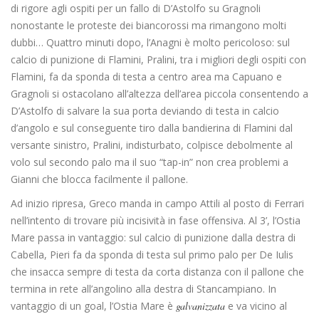
di rigore agli ospiti per un fallo di D’Astolfo su Gragnoli
nonostante le proteste dei biancorossi ma rimangono molti
dubbi… Quattro minuti dopo, l’Anagni è molto pericoloso: sul
calcio di punizione di Flamini, Pralini, tra i migliori degli ospiti con
Flamini, fa da sponda di testa a centro area ma Capuano e
Gragnoli si ostacolano all’altezza dell’area piccola consentendo a
D’Astolfo di salvare la sua porta deviando di testa in calcio
d’angolo e sul conseguente tiro dalla bandierina di Flamini dal
versante sinistro, Pralini, indisturbato, colpisce debolmente al
volo sul secondo palo ma il suo “tap-in” non crea problemi a
Gianni che blocca facilmente il pallone.
Ad inizio ripresa, Greco manda in campo Attili al posto di Ferrari
nell’intento di trovare più incisività in fase offensiva. Al 3’, l’Ostia
Mare passa in vantaggio: sul calcio di punizione dalla destra di
Cabella, Pieri fa da sponda di testa sul primo palo per De Iulis
che insacca sempre di testa da corta distanza con il pallone che
termina in rete all’angolino alla destra di Stancampiano. In
vantaggio di un goal, l’Ostia Mare è
galvanizzata
e va vicino al