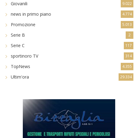
Giovanili
9.022
news in primo piano
4.774
Promozione
5.013
Serie B
2
Serie C
117
sportinoro TV
314
TopNews
4.355
Ultim'ora
29.334