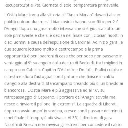
Recupero:2’pt e 7’st. Giornata di sole, temperatura primaverile.
L’Ostia Mare torna alla vittoria all’ “Anco Marzio” davanti al suo
pubblico dopo due mesi. I biancoviola hanno sconfitto per 2-0
l’Anagni dopo una gara molto intensa che si è giocata sotto un
sole primaverile e che si è decisa nel finale con i ciociari ridotti in
dieci uomini a causa dell’espulsione di Cardinali. Ad inizio gara, le
due squadre lottano molto a centrocampo e la prima
opportunità è per i padroni di casa che per poco non passano in
vantaggio al 9’: su angolo dalla destra di Bertoldi, tra i migliori in
campo con Cabella, Capitan D’Astolfo e De Iulis, Pralini colpisce
di testa e sfiora l’autogoal con il pallone che finisce in calcio
d’angolo alla destra di Stancampiano creando più di un brivido ai
biancorossi. L’Ostia Mare è più aggressiva ed al 16’, sul
retropassaggio di Capuano, il portiere dell’Anagni scivola ma
riesce a rinviare il pallone “in extremis”. La squadra di Liberati,
dopo un avvio un po’ in sordina, cresce con il passare dei minuti
e nel finale di tempo, è più vivace. Al 35’, il direttore di gara
Nicolini di Brescia non ravvisa gli estremi per concedere il calcio